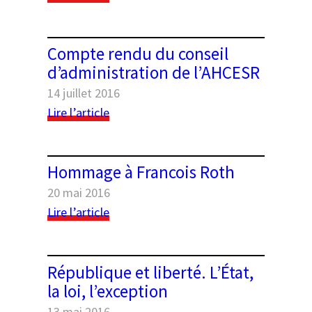
Une
introduction
à
Compte rendu du conseil
l’histoire
d’administration de l’AHCESR
du
14 juillet 2016
Moyen-
Orient
:
Lire l’article
de
Compte
1876
rendu
à
du
Hommage à Francois Roth
1980
conseil
20 mai 2016
d’administration
:
de
Lire l’article
Hommage
l’AHCESR
à
Francois
République et liberté. L’État,
Roth
la loi, l’exception
13 mai 2016