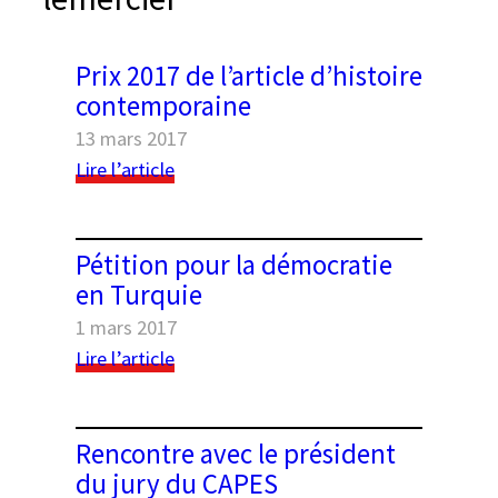
e
r
Prix 2017 de l’article d’histoire
contemporaine
13 mars 2017
:
Lire l’article
Prix
2017
de
Pétition pour la démocratie
l’article
Black geometric seamless patterns set on a
en Turquie
d’histoire
white background
1 mars 2017
contemporaine
:
Lire l’article
Pétition
pour
la
Rencontre avec le président
démocratie
du jury du CAPES
en