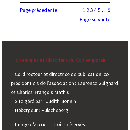
de
conseil
Page précédente
1
2
3
4
5
…
9
l’agrégation
d’administration
d’histoire
Page suivante
Historiennes et Historiens du Contemporain
– Co-directeur et directrice de publication, co-
président.e.s de l’association : Laurence Guignard
et Charles-François Mathis
– Site géré par : Judith Bonnin
– Hébergeur : Pulseheberg
– Image d’accueil : Droits réservés.