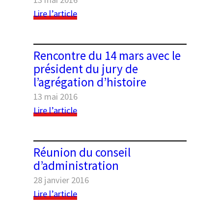
:
Lire l’article
République
et
liberté.
Rencontre du 14 mars avec le
L’État,
président du jury de
la
l’agrégation d’histoire
loi,
l’exception
13 mai 2016
:
Lire l’article
Rencontre
du
14
Réunion du conseil
mars
d’administration
avec
28 janvier 2016
le
président
:
Lire l’article
du
Réunion
jury
du