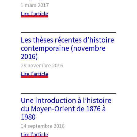
1 mars 2017
Turquie
:
Lire l’article
Rencontre
avec
le
Les thèses récentes d’histoire
président
contemporaine (novembre
du
2016)
jury
du
29 novembre 2016
CAPES
:
Lire l’article
Les
thèses
récentes
Une introduction à l’histoire
d’histoire
du Moyen-Orient de 1876 à
contemporaine
1980
(novembre
2016)
14 septembre 2016
:
Lire l’article