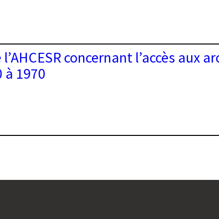
nde
ESR
’AHCESR concernant l’accès aux arc
rnant
0 à 1970
es
nde
e
ESR
rnant
es