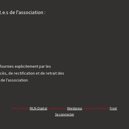
e
.e.s de l’association :
ite background
fournies explicitement par les
cès, de rectification et de retrait des
e l’association.
Site créé par
MLN-Digital
, propulsé par
Wordpress
, basé sur le thème
Frost
.
Se connecter