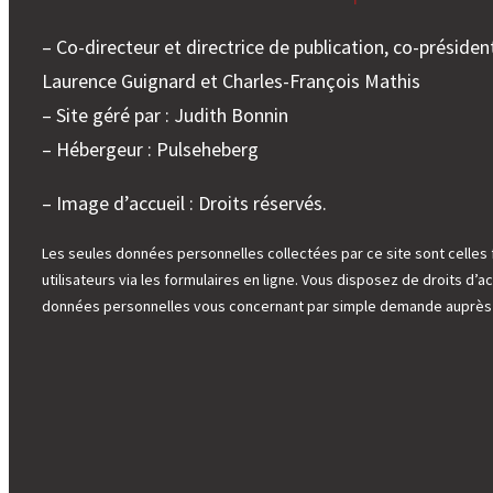
périod
1940
– Co-directeur et directrice de publication, co-président
à
Laurence Guignard et Charles-François Mathis
1970
– Site géré par : Judith Bonnin
– Hébergeur : Pulseheberg
Black geometric seamless patterns set on a wh
– Image d’accueil : Droits réservés.
Les seules données personnelles collectées par ce site sont celles 
utilisateurs via les formulaires en ligne. Vous disposez de droits d’ac
données personnelles vous concernant par simple demande auprès d