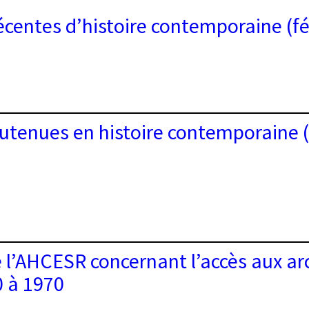
écentes d’histoire contemporaine (fé
es
utenues en histoire contemporaine 
ire
mporaine
r
ues
’AHCESR concernant l’accès aux arc
0 à 1970
e
mporaine