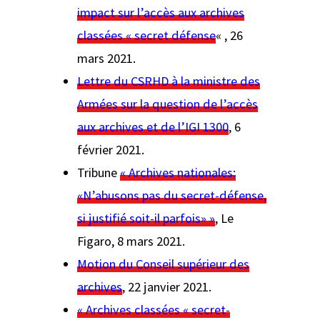
impact sur l’accès aux archives
classées « secret défense
« , 26
mars 2021.
Lettre du CSRHD à la ministre des
Armées sur la question de l’accès
aux archives et de l’IGI 1300
, 6
février 2021.
Tribune
« Archives nationales:
«N’abusons pas du secret-défense,
si justifié soit-il parfois» »
,
Le
Figaro
, 8 mars 2021.
Motion du Conseil supérieur des
archives
, 22 janvier 2021.
« Archives classées « secret-