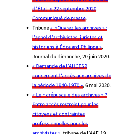
d’État le 22 septembre 2020
.
Communiqué de presse
.
Tribune
« »Ouvrez les archives » :
l’appel d’archivistes, juristes et
historiens à Édouard Philippe »
,
Journal du dimanche
, 20 juin 2020.
« Demande de l’AHCESR
concernant l’accès aux archives de
la période 1940-1970 »
, 6 mai 2020.
« Le « crépuscule des archives » ?
Entre accès restreint pour les
citoyens et contraintes
professionnelles pour les
archivistes »
, tribune de l’AAF, 19