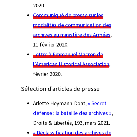
2020.
Communiqué de presse sur les
modalités de communication des
archives au ministère des Armées
,
11 février 2020.
Lettre à Emmanuel Macron de
l’American Historical Association
,
février 2020.
Sélection d’articles de presse
Arlette Heymann-Doat,
«
Secret
défense : la bataille des archives »
,
Droits & Libertés
, 193, mars 2021.
« Déclassification des archives de