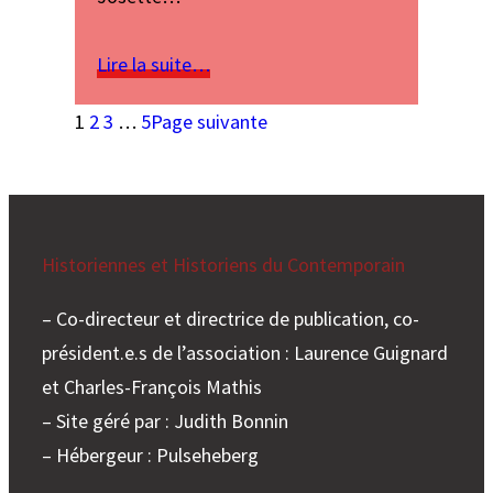
Lire la suite…
1
2
3
…
5
Page suivante
Historiennes et Historiens du Contemporain
– Co-directeur et directrice de publication, co-
président.e.s de l’association : Laurence Guignard
et Charles-François Mathis
– Site géré par : Judith Bonnin
– Hébergeur : Pulseheberg