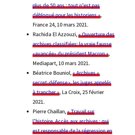
plus de 50 ans : tout n’est pas
débloqué pour les historiens »
,
France 24
, 10 mars 2021.
Rachida El Azzouzi,
« Ouverture des
archives classifiées: la vraie fausse
«avancée» du président Macron »
,
Mediapart
, 10 mars 2021.
Béatrice Bouniol,
« Archives «
secret-défense », les juges appelés
à trancher »
,
La Croix
, 25 février
2021.
Pierre Chaillan,
« Travail sur
l’histoire. Accès aux archives : qui
est responsable de la régression en