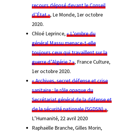
recours déposé devant le Conseil
d’État »
,
Le Monde
, 1er octobre
2020.
Chloé Leprince,
« L’ombre du
général Massu menace-t-elle
toujours ceux qui travaillent sur la
guerre d’Algérie ? »
,
France Culture
,
1er octobre 2020.
« Archives, secret défense et crise
sanitaire : le rôle opaque du
Secrétariat général de la défense et
de la sécurité nationale (SGDSN) »
,
L’Humanité
, 22 avril 2020
Raphaëlle Branche, Gilles Morin,