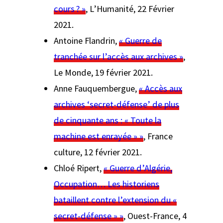
cours ? »
,
L’Humanité,
22 Février
2021.
Antoine Flandrin,
« Guerre de
tranchée sur l’accès aux archives »
,
Le Monde
, 19 février 2021.
Anne Fauquembergue,
« Accès aux
archives ‘secret-défense’ de plus
de cinquante ans : « Toute la
machine est enrayée » »
,
France
culture
, 12 février 2021.
Chloé Ripert,
« Guerre d’Algérie,
Occupation… Les historiens
bataillent contre l’extension du «
secret-défense » »
,
Ouest-France
, 4