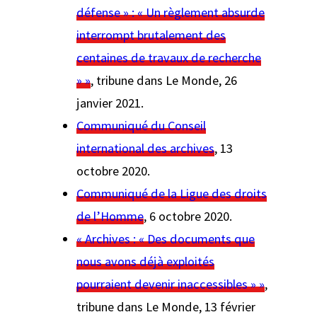
défense » : « Un règlement absurde
interrompt brutalement des
centaines de travaux de recherche
» »
, tribune dans
Le Monde
, 26
janvier 2021.
Communiqué du Conseil
international des archives
, 13
octobre 2020.
Communiqué de la Ligue des droits
de l’Homme
, 6 octobre 2020.
« Archives : « Des documents que
nous avons déjà exploités
pourraient devenir inaccessibles » »
,
tribune dans
Le Monde
, 13 février