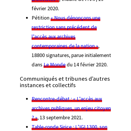
février 2020.
Pétition
« Nous dénonçons une
restriction sans précédent de
l’accès aux archives
contemporaines de la nation »
,
18800 signatures, parue initialement
dans
Le Monde
du 14 février 2020.
Communiqués et tribunes d’autres
instances et collectifs
Rencontre-débat : « L’accès aux
archives publiques, un enjeu citoyen
? »
, 13 septembre 2021.
Table-ronde Sirice : L’IGI 1300, son