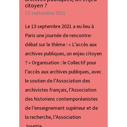
citoyen ?
13 septembre 2021
Le 13 septembre 2021 a eu lieu à
Paris une journée de rencontre-
débat sur le thème : « L’accès aux
archives publiques, un enjeu citoyen
? » Organisation : le Collectif pour
l’accès aux archi­ves publi­ques, avec
le sou­tien de l’Association des
archi­vis­tes fran­çais, l’Association
des his­to­riens contem­po­réa­nis­tes
de l’ensei­gne­ment supé­rieur et de
la recher­che, l’Association
Josette…