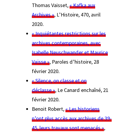
Thomas Vaisset,
« Kafka aux
Archives »
, L’Histoire
, 470, avril
2020.
« Inquiétantes restrictions sur les
archives contemporaines, avec
Isabelle Neuschwander et Maurice
Vaïsse »
,
Paroles d’histoire
, 28
février 2020.
« Silence, on classe et on
déclasse »
,
Le Canard enchaîné
, 21
février 2020.
Benoit Robert,
« Les historiens
n’ont plus accès aux archives de 39-
45, leurs travaux sont menacés »
,