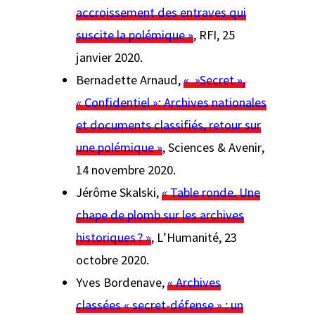
accroissement des entraves qui
suscite la polémique »
, RFI, 25
janvier 2020.
Bernadette Arnaud,
« »Secret »,
« Confidentiel »: Archives nationales
et documents classifiés, retour sur
une polémique »
,
Sciences & Avenir
,
14 novembre 2020.
Jérôme Skalski,
« Table ronde. Une
chape de plomb sur les archives
historiques ? »
,
L’Humanité
, 23
octobre 2020.
Yves Bordenave,
« Archives
classées « secret-défense » : un