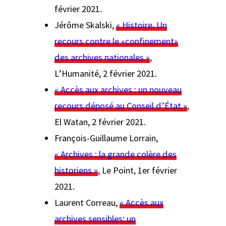
février 2021.
Jérôme Skalski,
« Histoire. Un
recours contre le «confinement»
des archives nationales »
,
L’Humanité
, 2 février 2021.
« Accès aux archives : un nouveau
recours déposé au Conseil d’État »
,
El Watan
, 2 février 2021.
François-Guillaume Lorrain,
« Archives : la grande colère des
historiens »
,
Le Point
, 1er février
2021.
Laurent Correau,
« Accès aux
archives sensibles: un