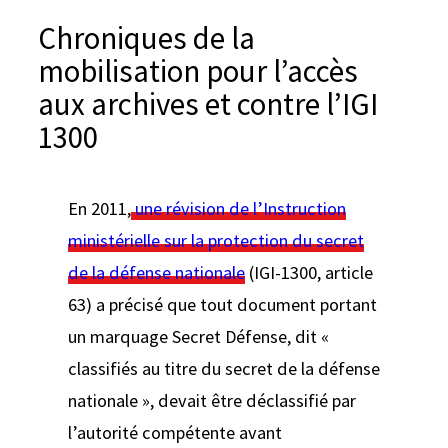
e
Chroniques de la
r
mobilisation pour l’accès
aux archives et contre l’IGI
1300
En 2011,
une révision de l’Instruction
ministérielle sur la protection du secret
de la défense nationale
(IGI-1300, article
63) a précisé que tout document portant
un marquage Secret Défense, dit «
classifiés au titre du secret de la défense
nationale », devait être déclassifié par
l’autorité compétente avant