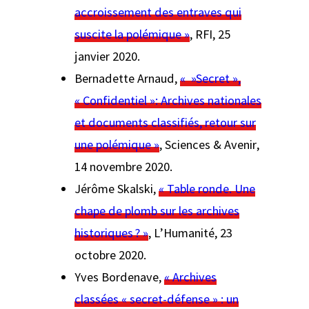
accroissement des entraves qui
suscite la polémique »
, RFI, 25
janvier 2020.
Bernadette Arnaud,
« »Secret »,
« Confidentiel »: Archives nationales
et documents classifiés, retour sur
une polémique »
,
Sciences & Avenir
,
14 novembre 2020.
Jérôme Skalski,
« Table ronde. Une
chape de plomb sur les archives
historiques ? »
,
L’Humanité
, 23
octobre 2020.
Yves Bordenave,
« Archives
classées « secret-défense » : un