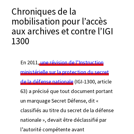
e
Chroniques de la
r
mobilisation pour l’accès
aux archives et contre l’IGI
1300
En 2011,
une révision de l’Instruction
ministérielle sur la protection du secret
de la défense nationale
(IGI-1300, article
63) a précisé que tout document portant
un marquage Secret Défense, dit «
classifiés au titre du secret de la défense
nationale », devait être déclassifié par
l’autorité compétente avant