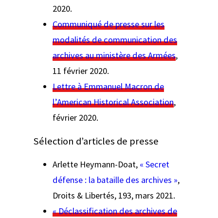
2020.
Communiqué de presse sur les
modalités de communication des
archives au ministère des Armées
,
11 février 2020.
Lettre à Emmanuel Macron de
l’American Historical Association
,
février 2020.
Sélection d’articles de presse
Arlette Heymann-Doat,
«
Secret
défense : la bataille des archives »
,
Droits & Libertés
, 193, mars 2021.
« Déclassification des archives de