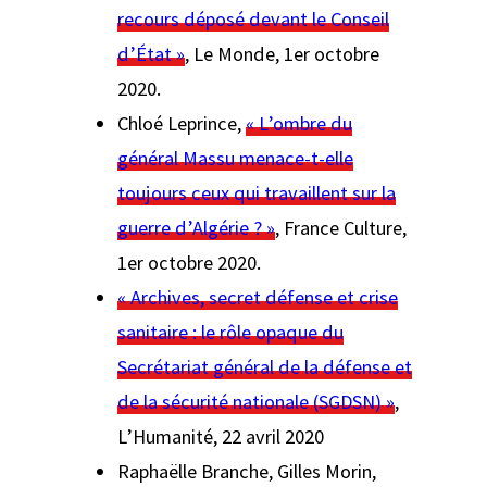
recours déposé devant le Conseil
d’État »
,
Le Monde
, 1er octobre
2020.
Chloé Leprince,
« L’ombre du
général Massu menace-t-elle
toujours ceux qui travaillent sur la
guerre d’Algérie ? »
,
France Culture
,
1er octobre 2020.
« Archives, secret défense et crise
sanitaire : le rôle opaque du
Secrétariat général de la défense et
de la sécurité nationale (SGDSN) »
,
L’Humanité
, 22 avril 2020
Raphaëlle Branche, Gilles Morin,