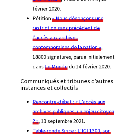
février 2020.
Pétition
« Nous dénonçons une
restriction sans précédent de
l’accès aux archives
contemporaines de la nation »
,
18800 signatures, parue initialement
dans
Le Monde
du 14 février 2020.
Communiqués et tribunes d’autres
instances et collectifs
Rencontre-débat : « L’accès aux
archives publiques, un enjeu citoyen
? »
, 13 septembre 2021.
Table-ronde Sirice : L’IGI 1300, son