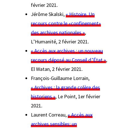
février 2021.
Jérôme Skalski,
« Histoire. Un
recours contre le «confinement»
des archives nationales »
,
L’Humanité
, 2 février 2021.
« Accès aux archives : un nouveau
recours déposé au Conseil d’État »
,
El Watan
, 2 février 2021.
François-Guillaume Lorrain,
« Archives : la grande colère des
historiens »
,
Le Point
, 1er février
2021.
Laurent Correau,
« Accès aux
archives sensibles: un