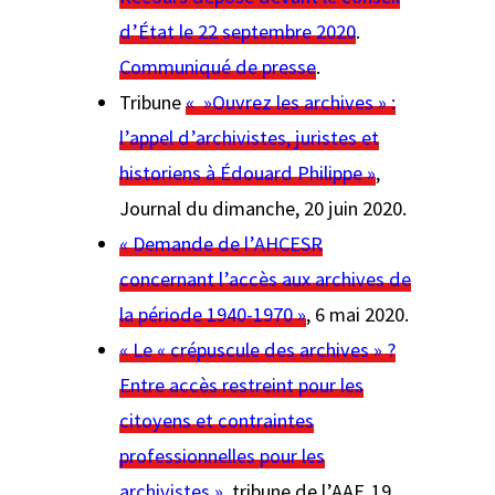
d’État le 22 septembre 2020
.
Communiqué de presse
.
Tribune
« »Ouvrez les archives » :
l’appel d’archivistes, juristes et
historiens à Édouard Philippe »
,
Journal du dimanche
, 20 juin 2020.
« Demande de l’AHCESR
concernant l’accès aux archives de
la période 1940-1970 »
, 6 mai 2020.
« Le « crépuscule des archives » ?
Entre accès restreint pour les
citoyens et contraintes
professionnelles pour les
archivistes »
, tribune de l’AAF, 19