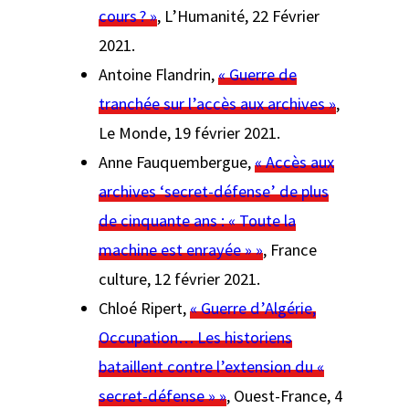
cours ? »
,
L’Humanité,
22 Février
2021.
Antoine Flandrin,
« Guerre de
tranchée sur l’accès aux archives »
,
Le Monde
, 19 février 2021.
Anne Fauquembergue,
« Accès aux
archives ‘secret-défense’ de plus
de cinquante ans : « Toute la
machine est enrayée » »
,
France
culture
, 12 février 2021.
Chloé Ripert,
« Guerre d’Algérie,
Occupation… Les historiens
bataillent contre l’extension du «
secret-défense » »
,
Ouest-France
, 4