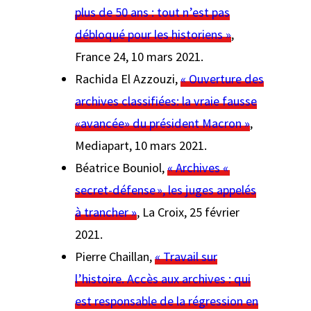
plus de 50 ans : tout n’est pas
débloqué pour les historiens »
,
France 24
, 10 mars 2021.
Rachida El Azzouzi,
« Ouverture des
archives classifiées: la vraie fausse
«avancée» du président Macron »
,
Mediapart
, 10 mars 2021.
Béatrice Bouniol,
« Archives «
secret-défense », les juges appelés
à trancher »
,
La Croix
, 25 février
2021.
Pierre Chaillan,
« Travail sur
l’histoire. Accès aux archives : qui
est responsable de la régression en