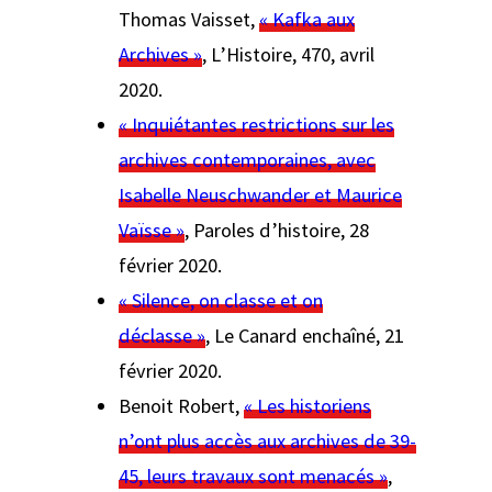
Thomas Vaisset,
« Kafka aux
Archives »
, L’Histoire
, 470, avril
2020.
« Inquiétantes restrictions sur les
archives contemporaines, avec
Isabelle Neuschwander et Maurice
Vaïsse »
,
Paroles d’histoire
, 28
février 2020.
« Silence, on classe et on
déclasse »
,
Le Canard enchaîné
, 21
février 2020.
Benoit Robert,
« Les historiens
n’ont plus accès aux archives de 39-
45, leurs travaux sont menacés »
,