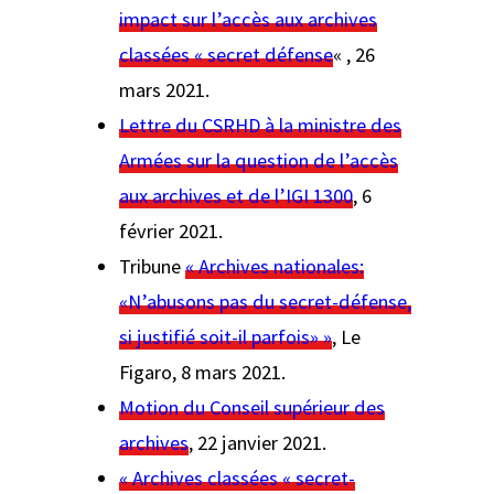
impact sur l’accès aux archives
classées « secret défense
« , 26
mars 2021.
Lettre du CSRHD à la ministre des
Armées sur la question de l’accès
aux archives et de l’IGI 1300
, 6
février 2021.
Tribune
« Archives nationales:
«N’abusons pas du secret-défense,
si justifié soit-il parfois» »
,
Le
Figaro
, 8 mars 2021.
Motion du Conseil supérieur des
archives
, 22 janvier 2021.
« Archives classées « secret-