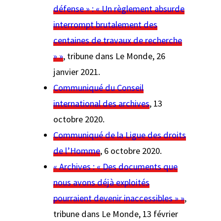
défense » : « Un règlement absurde
interrompt brutalement des
centaines de travaux de recherche
» »
, tribune dans
Le Monde
, 26
janvier 2021.
Communiqué du Conseil
international des archives
, 13
octobre 2020.
Communiqué de la Ligue des droits
de l’Homme
, 6 octobre 2020.
« Archives : « Des documents que
nous avons déjà exploités
pourraient devenir inaccessibles » »
,
tribune dans
Le Monde
, 13 février