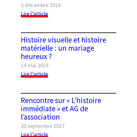
5 décembre 2018
:
Lire l’article
Rencontre
sur
les
Histoire visuelle et histoire
archives
matérielle : un mariage
contemporaines
heureux ?
et
AG
14 mai 2018
de
:
Lire l’article
l’association
Histoire
visuelle
et
Rencontre sur « L’histoire
histoire
immédiate » et AG de
matérielle
l’association
:
un
20 septembre 2017
mariage
:
Lire l’article