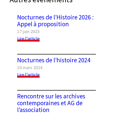
e
r
Nocturnes de l’Histoire 2026 :
Appel à proposition
17 juin 2025
:
Lire l’article
Nocturnes
de
l’Histoire
Nocturnes de l’histoire 2024
2026
Black geometric seamless patterns set on a
10 mars 2024
:
white background
:
Appel
Lire l’article
Nocturnes
à
de
proposition
l’histoire
Rencontre sur les archives
2024
contemporaines et AG de
l’association