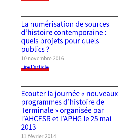
heureux
Rencontre
?
sur
« L’histoire
La numérisation de sources
immédiate »
d’histoire contemporaine :
et
quels projets pour quels
AG
publics ?
de
l’association
10 novembre 2016
:
Lire l’article
La
numérisation
de
Ecouter la journée « nouveaux
sources
programmes d’histoire de
d’histoire
Terminale » organisée par
contemporaine
l’AHCESR et l’APHG le 25 mai
:
2013
quels
projets
11 février 2014