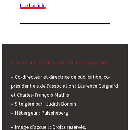
pour
:
Lire l’article
quels
Ecouter
publics
la
?
journée
« nouveaux
programmes
d’histoire
de
Terminale »
Historiennes et Historiens du Contemporain
organisée
par
– Co-directeur et directrice de publication, co-
l’AHCESR
président.e.s de l’association : Laurence Guignard
et
et Charles-François Mathis
l’APHG
le
– Site géré par : Judith Bonnin
25
– Hébergeur : Pulseheberg
mai
2013
– Image d’accueil : Droits réservés.