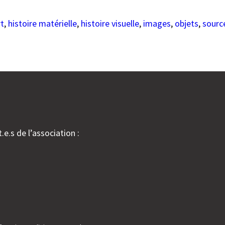
rt
, 
histoire matérielle
, 
histoire visuelle
, 
images
, 
objets
, 
sourc
.e.s de l’association :