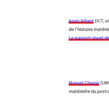
Anaïs Albert
(ICT, u
de l’histoire matérie
Le support visuel de
Manuel Charpy
(UMR
matérielle du portrai