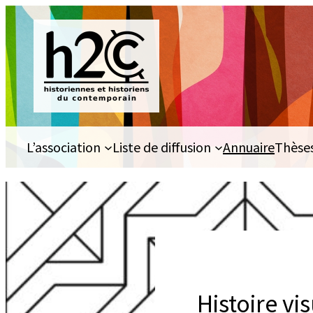
Aller
au
contenu
L’association
Liste de diffusion
Annuaire
Thèse
Histoire vi