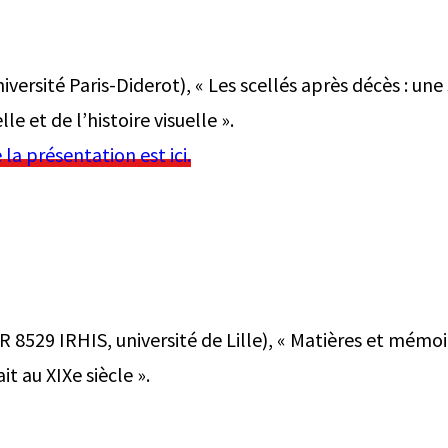
niversité Paris-Diderot), « Les scellés après décès : une
lle et de l’histoire visuelle ».
 la présentation est ici.
 8529 IRHIS, université de Lille), « Matières et mémoir
t au XIXe siècle ».