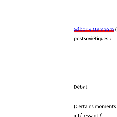
Gábor Rittersporn
(
postsoviétiques »
Débat
(Certains moments d
intéressant !)