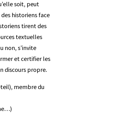
’elle soit, peut
 des historiens face
storiens tirent des
ources textuelles
u non, s’invite
rmer et certifier les
un discours propre.
éteil), membre du
ine…)