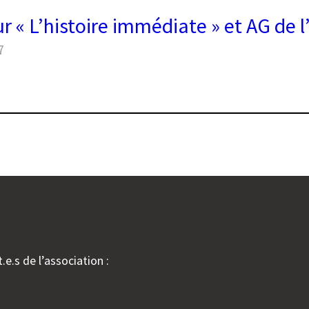
r « L’histoire immédiate » et AG de l
7
ntre
toire
ate »
iation
.e.s de l’association :