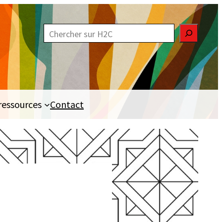
R
e
c
h
e
ressources
Contact
r
c
h
e
r