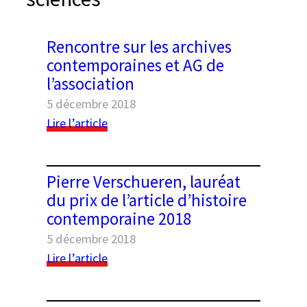
e
r
Rencontre sur les archives
contemporaines et AG de
l’association
5 décembre 2018
:
Lire l’article
Rencontre
sur
les
Black geometric seamless patterns set on a
Pierre Verschueren, lauréat
archives
white background
du prix de l’article d’histoire
contemporaines
contemporaine 2018
et
AG
5 décembre 2018
de
:
Lire l’article
l’association
Pierre
Verschueren,
lauréat