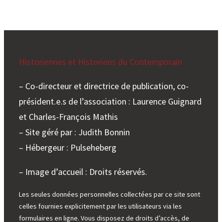
du
prix
de
l’article
d’histoire
Historiennes et Historiens du Contemporain
contemporaine
2018
– Co-directeur et directrice de publication, co-
président.e.s de l’association : Laurence Guignard
et Charles-François Mathis
– Site géré par : Judith Bonnin
– Hébergeur : Pulseheberg
– Image d’accueil : Droits réservés.
Les seules données personnelles collectées par ce site sont
celles fournies explicitement par les utilisateurs via les
formulaires en ligne. Vous disposez de droits d’accès, de