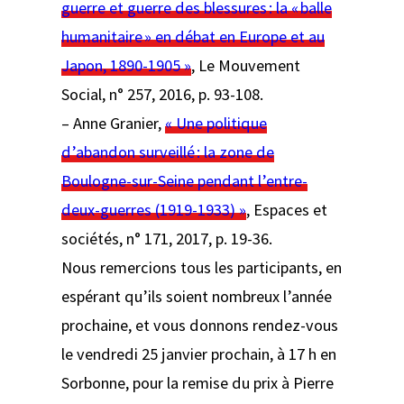
guerre et guerre des blessures : la « balle
humanitaire » en débat en Europe et au
Japon, 1890-1905 »
,
Le Mouvement
Social
, n° 257, 2016, p. 93‑108.
– Anne Granier,
« Une politique
d’abandon surveillé : la zone de
Boulogne-sur-Seine pendant l’entre-
deux-guerres (1919-1933) »
,
Espaces et
sociétés,
n° 171, 2017, p. 19‑36.
Nous remercions tous les participants, en
espérant qu’ils soient nombreux l’année
prochaine, et vous donnons rendez-vous
le vendredi 25 janvier prochain, à 17 h en
Sorbonne, pour la remise du prix à Pierre