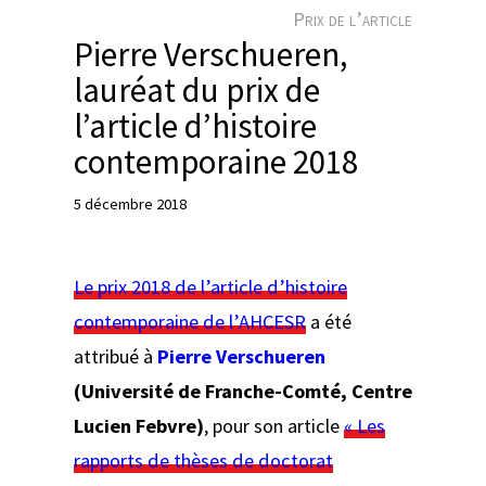
e
Prix de l’article
r
Pierre Verschueren,
lauréat du prix de
l’article d’histoire
contemporaine 2018
5 décembre 2018
Le prix 2018 de l’article d’histoire
contemporaine de l’AHCESR
a été
attribué à
Pierre Verschueren
(Université de Franche-Comté, Centre
Lucien Febvre)
, pour son article
« Les
rapports de thèses de doctorat