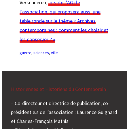
Verschueren,
lors de l’AG de
l’association, qui proposera aussi une
table ronde sur le thème « Archives
contemporaines : comment les choisir et
les conserver ? »
.
guerre
, 
sciences
, 
ville
Historiennes et Historiens du Contemporain
– Co-directeur et directrice de publication, co-
président.e.s de l’association : Laurence Guignard
et Charles-François Mathis