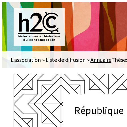
Aller
au
contenu
L’association
Liste de diffusion
Annuaire
Thèse
République