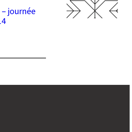
e – journée
14