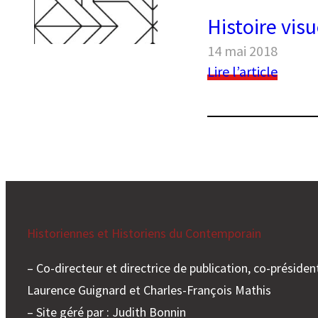
Histoire visu
14 mai 2018
:
Lire l’article
Histoir
visuell
et
histoir
matéri
:
un
maria
heureu
Historiennes et Historiens du Contemporain
?
– Co-directeur et directrice de publication, co-président
Laurence Guignard et Charles-François Mathis
– Site géré par : Judith Bonnin