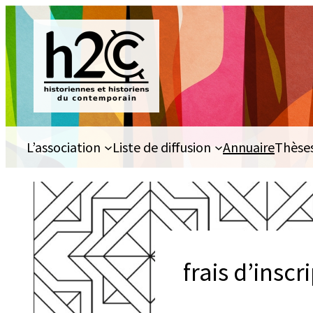
Aller
au
contenu
L’association
Liste de diffusion
Annuaire
Thèse
frais d’inscr