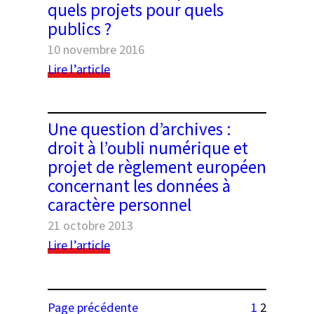
quels projets pour quels
AG
publics ?
de
l’association
10 novembre 2016
:
Lire l’article
La
numérisation
de
Une question d’archives :
sources
droit à l’oubli numérique et
d’histoire
projet de règlement européen
contemporaine
concernant les données à
:
caractère personnel
quels
projets
21 octobre 2013
pour
:
Lire l’article
quels
Une
publics
question
?
d’archives
Page précédente
1
2
: