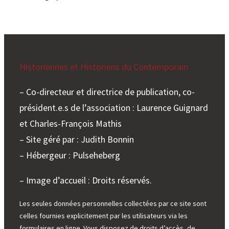
droit
à
l’oubli
numérique
et
Historiennes et Historiens du Contemporain
projet
de
– Co-directeur et directrice de publication, co-
règlement
président.e.s de l’association : Laurence Guignard
européen
concernant
et Charles-François Mathis
les
– Site géré par : Judith Bonnin
données
– Hébergeur : Pulseheberg
à
caractère
– Image d’accueil : Droits réservés.
personnel
Les seules données personnelles collectées par ce site sont
celles fournies explicitement par les utilisateurs via les
formulaires en ligne. Vous disposez de droits d’accès, de