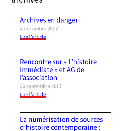
e
r
Archives en danger
4 décembre 2017
:
Lire l’article
Archives
en
danger
Rencontre sur « L’histoire
immédiate » et AG de
Black geometric seamless patterns set on a
l’association
white background
20 septembre 2017
:
Lire l’article
Rencontre
sur
« L’histoire
La numérisation de sources
immédiate »
d’histoire contemporaine :
et