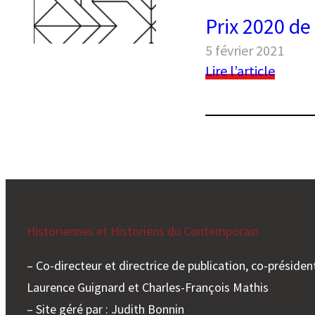
Prix 2020 de
5 février 2021
:
Lire l’article
Prix
2020
de
l’articl
d’histo
conte
Historiennes et Historiens du Contemporain
– Co-directeur et directrice de publication, co-président
Laurence Guignard et Charles-François Mathis
– Site géré par : Judith Bonnin