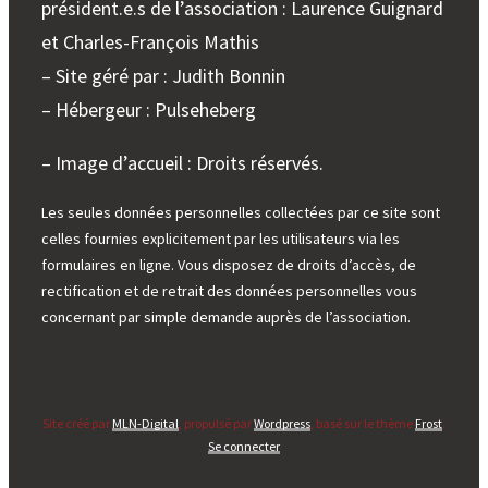
président.e.s de l’association : Laurence Guignard
2017
et Charles-François Mathis
– Site géré par : Judith Bonnin
– Hébergeur : Pulseheberg
– Image d’accueil : Droits réservés.
Les seules données personnelles collectées par ce site sont
celles fournies explicitement par les utilisateurs via les
formulaires en ligne. Vous disposez de droits d’accès, de
rectification et de retrait des données personnelles vous
concernant par simple demande auprès de l’association.
Site créé par
MLN-Digital
, propulsé par
Wordpress
, basé sur le thème
Frost
.
Se connecter