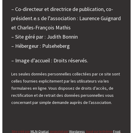
organisée
par
– Co-directeur et directrice de publication, co-
l’AHCESR
président.e.s de l’association : Laurence Guignard
et
et Charles-François Mathis
l’APHG
le
– Site géré par : Judith Bonnin
25
– Hébergeur : Pulseheberg
mai
2013
– Image d’accueil : Droits réservés.
Les seules données personnelles collectées par ce site sont
celles fournies explicitement par les utilisateurs via les
formulaires en ligne. Vous disposez de droits d’accès, de
rectification et de retrait des données personnelles vous
concernant par simple demande auprès de l’association.
Site créé par
MLN-Digital
, propulsé par
Wordpress
, basé sur le thème
Frost
.