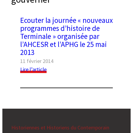
e
r
Ecouter la journée « nouveaux
programmes d’histoire de
Terminale » organisée par
l’AHCESR et l’APHG le 25 mai
2013
11 février 2014
:
Lire l’article
Black geometric seamless patterns set on a
Ecouter
la
white background
journée
« nouveaux
programmes
d’histoire
de
Terminale »
Historiennes et Historiens du Contemporain