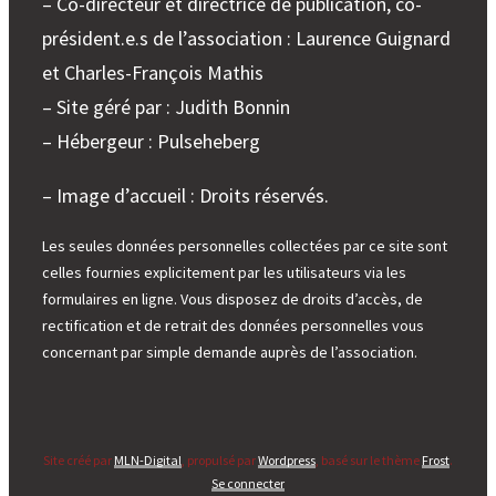
– Co-directeur et directrice de publication, co-
pour
président.e.s de l’association : Laurence Guignard
les
et Charles-François Mathis
membres
de
– Site géré par : Judith Bonnin
l’AHCESR
– Hébergeur : Pulseheberg
– Image d’accueil : Droits réservés.
Les seules données personnelles collectées par ce site sont
celles fournies explicitement par les utilisateurs via les
formulaires en ligne. Vous disposez de droits d’accès, de
rectification et de retrait des données personnelles vous
concernant par simple demande auprès de l’association.
Site créé par
MLN-Digital
, propulsé par
Wordpress
, basé sur le thème
Frost
.
Se connecter