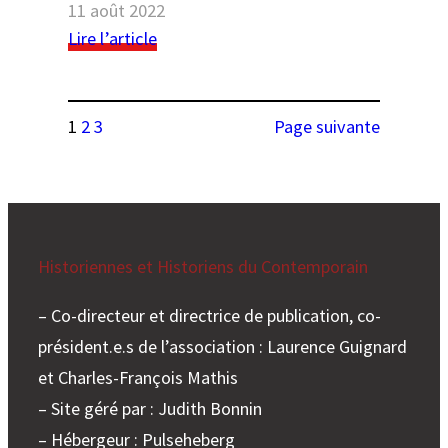
monde
11 août 2022
Collège
:
:
Lire l’article
de
une
Triste
France
histoire
constat
connectée
d’intertextualité
(1900-
1
2
3
Page suivante
dans
1980) »
un
au
manuel
Collège
de
de
préparation
France
à
Historiennes et Historiens du Contemporain
l’agrégation
d’histoire
– Co-directeur et directrice de publication, co-
président.e.s de l’association : Laurence Guignard
et Charles-François Mathis
– Site géré par : Judith Bonnin
– Hébergeur : Pulseheberg