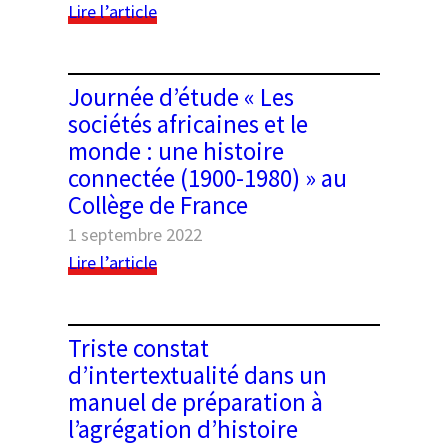
:
Lire l’article
histoire
Vidéos
connectée
de
(1900-
la
Journée d’étude « Les
1980)”
journée
à
sociétés africaines et le
d’étude
l’université
monde : une histoire
“Les
Paris-
connectée (1900-1980) » au
sociétés
Nanterre
Collège de France
africaines
et
1 septembre 2022
le
:
Lire l’article
monde
Journée
:
d’étude
une
« Les
Triste constat
histoire
sociétés
connectée
d’intertextualité dans un
africaines
(1900-
manuel de préparation à
et
1980)”
l’agrégation d’histoire
le
au