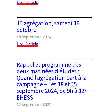
:
Lire l’article
de
Colloque
documents
“Habiter
historiques
les
JE agrégation, samedi 19
campagnes
octobre
en
18 septembre 2024
France
(1634-
:
Lire l’article
années
JE
1970).
agrégation,
Autour
samedi
Rappel et programme des
de
19
deux matinées d’études :
deux
octobre
Quand l’agrégation part à la
nouvelles
campagne – Les 18 et 25
questions
de
septembre 2024, de 9h à 12h –
l’agrégation
EHESS
d’histoire.
12 septembre 2024