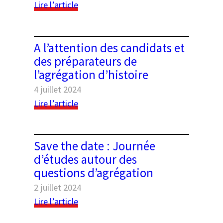
:
Lire l’article
Rappel
et
programme
A l’attention des candidats et
des
des préparateurs de
deux
l’agrégation d’histoire
matinées
d’études
4 juillet 2024
:
:
Lire l’article
Quand
A
l’agrégation
l’attention
part
des
Save the date : Journée
à
candidats
d’études autour des
la
et
questions d’agrégation
campagne
des
–
préparateurs
2 juillet 2024
Les
de
:
Lire l’article
18
l’agrégation
Save
et
d’histoire