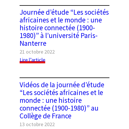
the
25
date
Journée d’étude “Les sociétés
septembre
:
2024,
africaines et le monde : une
Journée
de
histoire connectée (1900-
d’études
9h
1980)” à l’université Paris-
autour
à
Nanterre
des
12h
questions
21 octobre 2022
–
d’agrégation
:
Lire l’article
EHESS
Journée
d’étude
“Les
Vidéos de la journée d’étude
sociétés
“Les sociétés africaines et le
africaines
monde : une histoire
et
connectée (1900-1980)” au
le
Collège de France
monde
:
13 octobre 2022
une