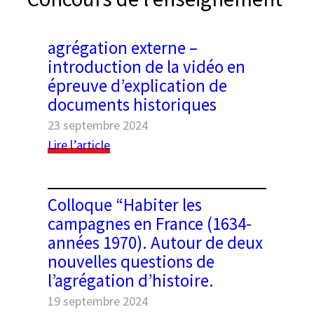
e
r
agrégation externe –
introduction de la vidéo en
épreuve d’explication de
documents historiques
23 septembre 2024
:
Lire l’article
agrégation
Black geometric seamless patterns set on a
externe
–
white background
Colloque “Habiter les
introduction
campagnes en France (1634-
de
années 1970). Autour de deux
la
nouvelles questions de
vidéo
l’agrégation d’histoire.
en
épreuve
19 septembre 2024
d’explication