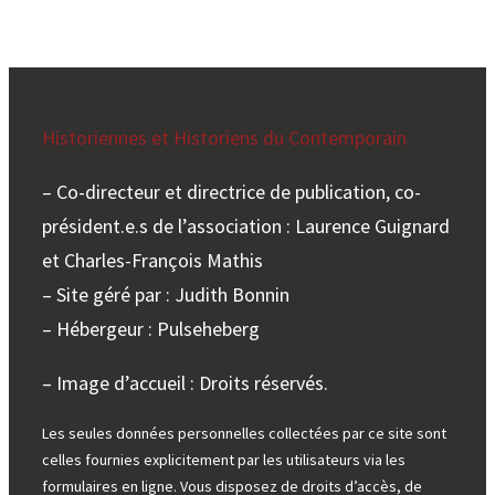
de
la
réforme
des
concours
Historiennes et Historiens du Contemporain
de
l’enseignement
– Co-directeur et directrice de publication, co-
président.e.s de l’association : Laurence Guignard
et Charles-François Mathis
– Site géré par : Judith Bonnin
– Hébergeur : Pulseheberg
– Image d’accueil : Droits réservés.
Les seules données personnelles collectées par ce site sont
celles fournies explicitement par les utilisateurs via les
formulaires en ligne. Vous disposez de droits d’accès, de