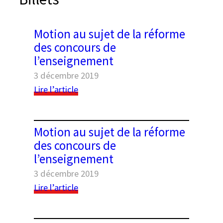
e
r
Motion au sujet de la réforme
des concours de
l’enseignement
3 décembre 2019
:
Lire l’article
Motion
au
sujet
Black geometric seamless patterns set on a
Motion au sujet de la réforme
de
white background
des concours de
la
l’enseignement
réforme
des
3 décembre 2019
concours
:
Lire l’article
de
Motion
l’enseignement
au
sujet