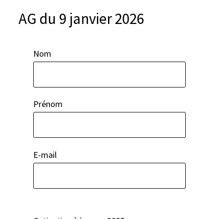
e
AG du 9 janvier 2026
r
Nom
Prénom
E-mail