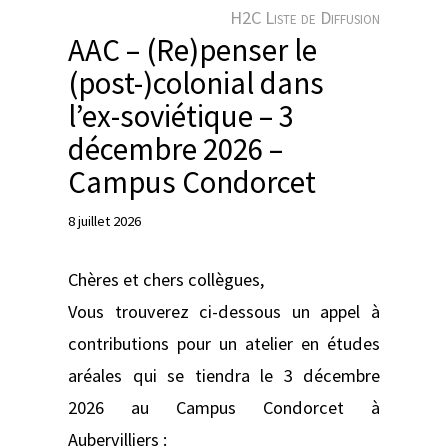
e
H2C Liste de Diffusion
r
AAC – (Re)penser le
(post-)colonial dans
l’ex-soviétique – 3
décembre 2026 –
Campus Condorcet
8 juillet 2026
Chères et chers collègues,
Vous trouverez ci-dessous un appel à
contributions pour un atelier en études
aréales qui se tiendra le 3 décembre
2026 au Campus Condorcet à
Aubervilliers :