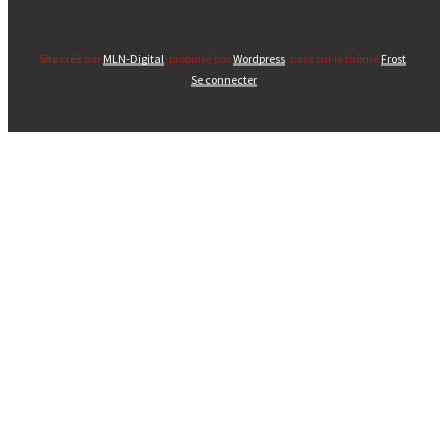
Site créé par
MLN-Digital
, propulsé par
Wordpress
, basé sur le thème
Frost
.
Se connecter