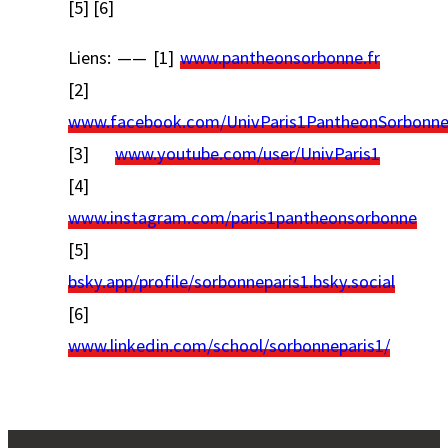
[5] [6]
Liens: —— [1]
www.pantheonsorbonne.fr
[2]
www.facebook.com/UnivParis1PantheonSorbonn
[3]
www.youtube.com/user/UnivParis1
[4]
www.instagram.com/paris1pantheonsorbonne
[5]
bsky.app/profile/sorbonneparis1.bsky.social
[6]
www.linkedin.com/school/sorbonneparis1/