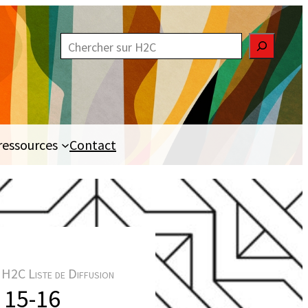
R
e
c
h
e
ressources
Contact
r
c
h
e
r
H2C Liste de Diffusion
 15-16