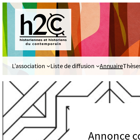
Aller
au
contenu
L’association
Liste de diffusion
Annuaire
Thèse
Annonce co