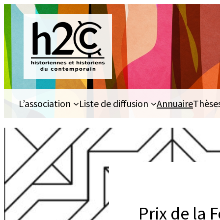
Aller
au
contenu
L’association
Liste de diffusion
Annuaire
Thèse
Prix de la