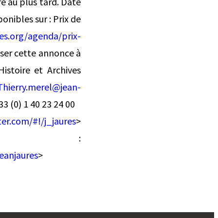
e au plus tard. Date
onibles sur : Prix de
es.org/agenda/prix-
user cette annonce à
istoire et Archives
Thierry.merel@jean-
33 (0) 1 40 23 24 00
ter.com/#!/j_jaures
>
k :
eanjaures
>