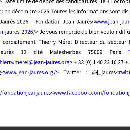
> Date limite de dépôt des candidatures : le 31 octobr
x : en décembre 2025 Toutes les informations sont disp
Jaurès 2026 – Fondation Jean-Jaurès<
www.jean-jaur
n-jaures-2026/
> Je vous remercie de bien vouloir diff
n cordialement Thierry Mérel Directeur du secteur H
-Jaurès 12 cité Malesherbes 75009 Paris
hierry.merel@jean-jaures.org
> + 33 (0) 1 40 23 10 27 + 
g
<
www.jean-jaures.org/
> Twitter : @j_jaures<
twit
ceboo
fondationjeanjaures
<
www.facebook.com/fondationj