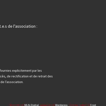
.e.s de l’association :
fournies explicitement par les
cès, de rectification et de retrait des
e l’association.
Site créé par
MLN-Digital
, propulsé par
Wordpress
, basé sur le thème
Frost
.