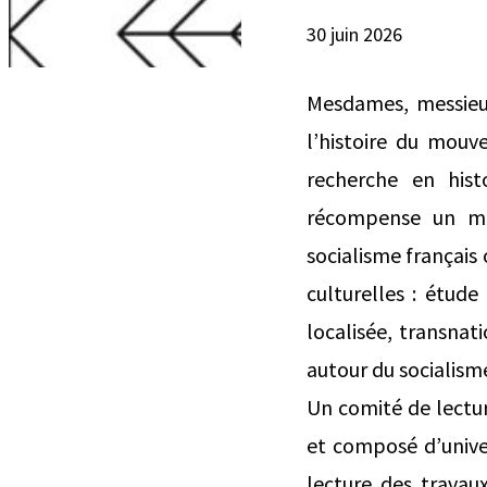
30 juin 2026
Mesdames, messieur
l’histoire du mou
recherche en hist
récompense un mém
socialisme français 
culturelles : étude
localisée, transnati
autour du socialis
Un comité de lectur
et composé d’univers
lecture des travau