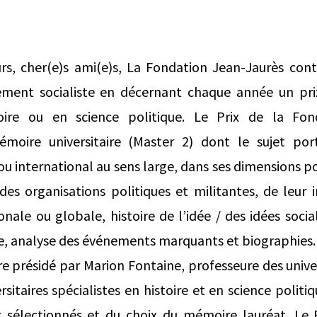
s, cher(e)s ami(e)s, La Fondation Jean-Jaurès con
vement socialiste en décernant chaque année un pr
oire ou en science politique. Le Prix de la Fon
oire universitaire (Master 2) dont le sujet porte
ou international au sens large, dans ses dimensions po
 des organisations politiques et militantes, de leur
onale ou globale, histoire de l’idée / des idées soci
me, analyse des événements marquants et biographies.
e présidé par Marion Fontaine, professeure des unive
itaires spécialistes en histoire et en science politi
x sélectionnés et du choix du mémoire lauréat. Le 