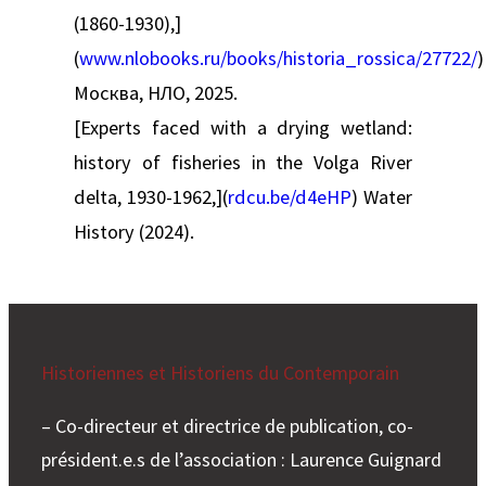
(1860-1930),]
(
www.nlobooks.ru/books/historia_rossica/27722/
)
Москва, НЛО, 2025.
[Experts faced with a drying wetland:
history of fisheries in the Volga River
delta, 1930-1962,](
rdcu.be/d4eHP
) Water
History (2024).
Historiennes et Historiens du Contemporain
– Co-directeur et directrice de publication, co-
président.e.s de l’association : Laurence Guignard