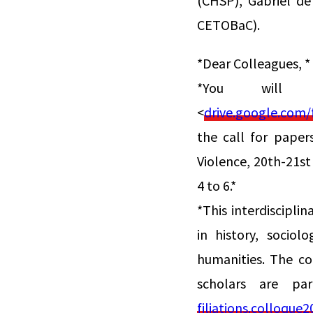
(CHSP), Gabriel de
CETOBaC).
*Dear Colleagues, *
*You will 
<
drive.google.co
the call for paper
Violence, 20th-21st
4 to 6.*
*This interdiscipl
in history, sociol
humanities. The co
scholars are pa
filiations.colloqu