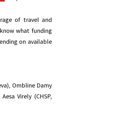
rage of travel and
s know what funding
ending on available
neva), Ombline Damy
 Aesa Virely (CHSP,