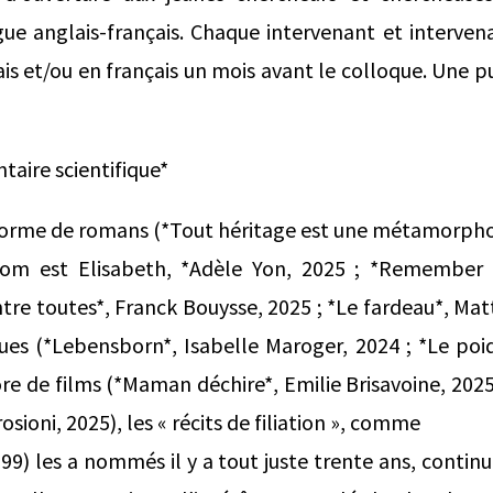
ngue anglais-français. Chaque intervenant et interv
is et/ou en français un mois avant le colloque. Une pu
taire scientifique*
 forme de romans (*Tout héritage est une métamorpho
nom est Elisabeth, *Adèle Yon, 2025 ; *Remember 
ntre toutes*, Franck Bouysse, 2025 ; *Le fardeau*, Mat
es (*Lebensborn*, Isabelle Maroger, 2024 ; *Le poid
ore de films (*Maman déchire*, Emilie Brisavoine, 2025
ioni, 2025), les « récits de filiation », comme
99) les a nommés il y a tout juste trente ans, continu