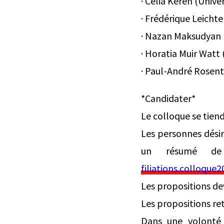
· Célia Keren (Univer
· Frédérique Leichte
· Nazan Maksudyan (F
· Horatia Muir Watt 
· Paul-André Rosent
*Candidater*
Le colloque se tiend
Les personnes désire
un résumé de
filiations.colloqu
Les propositions dev
Les propositions ret
Dans une volonté 