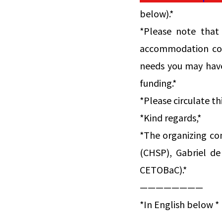
below).*
*Please note that
accommodation cost
needs you may have
funding.*
*Please circulate t
*Kind regards,*
*The organizing co
(CHSP), Gabriel de
CETOBaC).*
————————
*In English below *