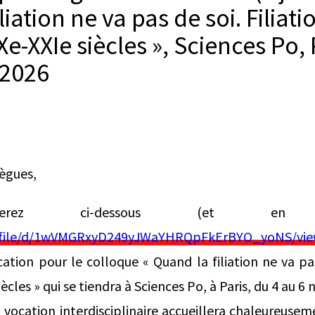
iation ne va pas de soi. Filiati
Xe-XXIe siècles », Sciences Po, 
2026
lègues,
uverez ci-dessous (et en
m/file/d/1wVMGRxyD249yJWaYHRQpFkErBYO_yoNS/vie
tion pour le colloque « Quand la filiation ne va pas 
iècles » qui se tiendra à Sciences Po, à Paris, du 4 au 
à vocation interdisciplinaire accueillera chaleureusem