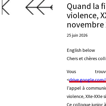
Quand la fil
violence, X
novembre 
25 juin 2026
English below
Chers et chères col
Vous tro
<
drive.google.co
l’appel à communica
violence, XXe-XXIe s
Ce colloque junior 