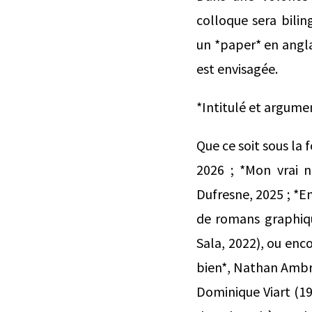
colloque sera bili
un *paper* en angla
est envisagée.
*Intitulé et argumen
Que ce soit sous la
2026 ; *Mon vrai 
Dufresne, 2025 ; *E
de romans graphiqu
Sala, 2022), ou enc
bien*, Nathan Ambros
Dominique Viart (19