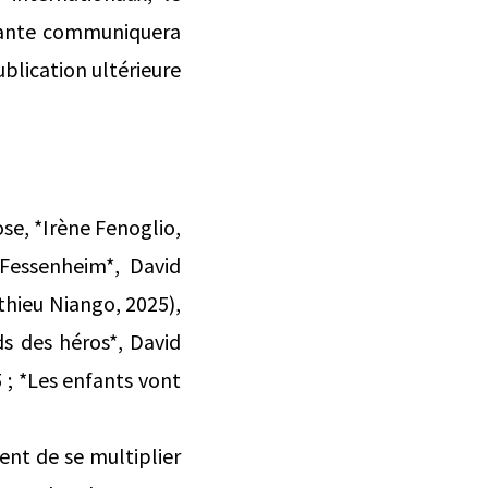
enante communiquera
blication ultérieure
se, *Irène Fenoglio,
Fessenheim*, David
thieu Niango, 2025),
s des héros*, David
 ; *Les enfants vont
ent de se multiplier