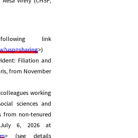
 Aesa Virely (CHSP,
lowing link
w?usp=sharing
>)
dent: Filiation and
Paris, from November
 colleagues working
social sciences and
rs from non-tenured
 July 6, 2026 at
om
> (see details