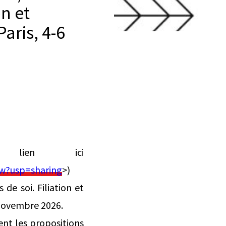
on et
Paris, 4-6
 lien ici
w?usp=sharing
>)
de soi. Filiation et
6 novembre 2026.
ent les propositions