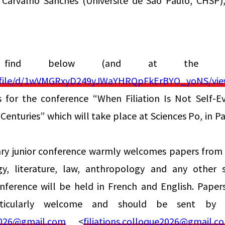
 Carvalho Sanches (Université de São Paulo, CHSP),
find below (and at the fol
m/file/d/1wVMGRxyD249yJWaYHRQpFkErBYO_yoNS/vie
s for the conference “When Filiation Is Not Self-Evi
 Centuries” which will take place at Sciences Po, in 
inary junior conference warmly welcomes papers from
ogy, literature, law, anthropology and any other 
nference will be held in French and English. Pape
rticularly welcome and should be sent by
e2026@gmail.com
<
filiations.colloque2026@gmail.c