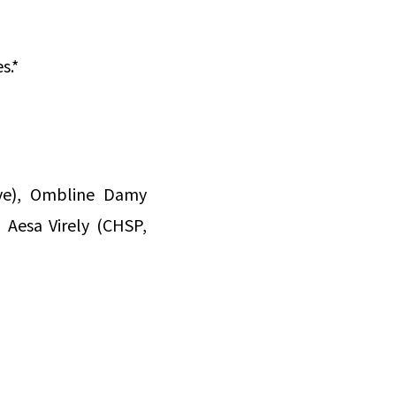
s.*
ève), Ombline Damy
 Aesa Virely (CHSP,