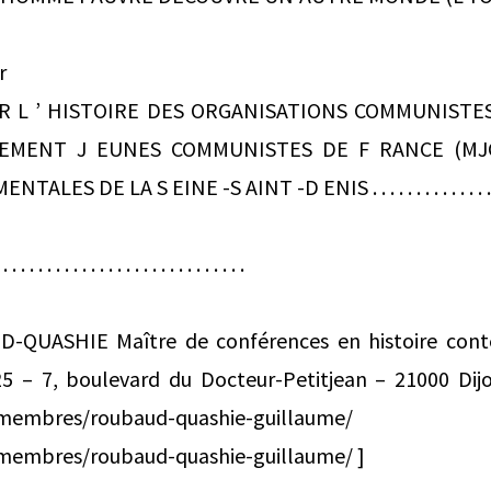
r
 L ’ HISTOIRE DES ORGANISATIONS COMMUNISTES
MENT J EUNES COMMUNISTES DE F RANCE (MJCF
 DE LA S EINE -S AINT -D ENIS . . . . . . . . . . . . . . . . . . 
 . . . . . . . . . . . . . . . . . . . . . . . .
-QUASHIE Maître de conférences en histoire cont
5 – 7, boulevard du Docteur-Petitjean – 21000 Dij
s.ube.fr/membres/roubaud-quashie
fr/membres/roubaud-quashie-guillaume/ ]