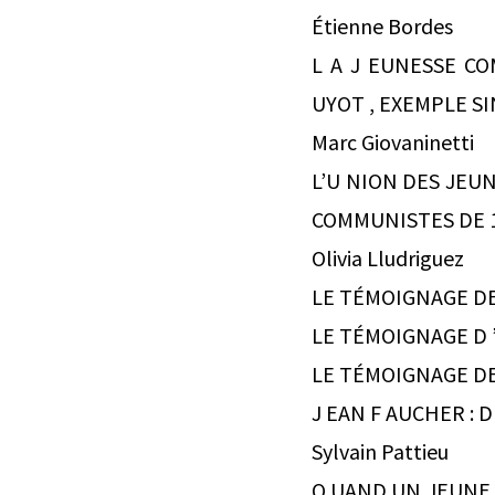
Étienne Bordes
L A J EUNESSE CO
UYOT , EXEMPLE SIN
Marc Giovaninetti
L’U NION DES JEUN
COMMUNISTES DE 1936 À 1974 .
Olivia Lludriguez
LE TÉMOIGNAGE DE G ASTO
LE TÉMOIGNAGE D ’A NDRE
LE TÉMOIGNAGE DE C AT
J EAN F AUCHER : DE
Sylvain Pattieu
Q UAND UN JEUNE HOM