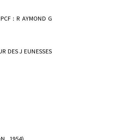
 PCF : R AYMOND G
ŒUR DES J EUNESSES
 . . . . . . . . . .