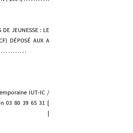
 DE JEUNESSE : LE
) DÉPOSÉ AUX A
. . . . . . .
emporaine IUT-IC /
on 03 80 39 65 31 [
-guillaume/ |