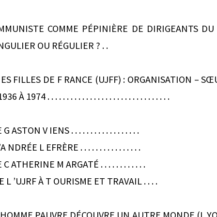
MMUNISTE COMME PÉPINIÈRE DE DIRIGEANTS DU
GULIER OU RÉGULIER ? . .
ES FILLES DE F RANCE (UJFF) : ORGANISATION – S
 . . . . . . . . . . . . . . . . . . . . . . . . . . . . . . .
N V IENS . . . . . . . . . . . . . . . . . .
́E L EFRÈRE . . . . . . . . . . . . . . . .
HERINE M ARGATÉ . . . . . . . . . . . .
 L ’UJRF À T OURISME ET TRAVAIL . . . .
ME PAUVRE DÉCOUVRE UN AUTRE MONDE (L YON , 1954) .