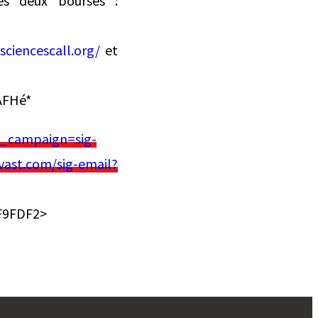
des deux bourses :
sciencescall.org/
et
’AFHé*
_campaign=sig-
ast.com/sig-email?
F9FDF2>