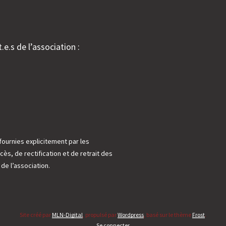
.e.s de l’association :
fournies explicitement par les
cès, de rectification et de retrait des
e l’association.
Site créé par
MLN-Digital
, propulsé par
Wordpress
, basé sur le thème
Frost
.
Se connecter