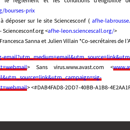
i le règlement et les conditions d’éligibilité 
g/bourses-prix
 à déposer sur le site Sciencesconf (
afhe-labrousse.
– Sciencesconf.org <
afhe-leon.sciencescall.org/
>
Francesca Sanna et Julien Villain *Co-secrétaires de l
ig-email?utm_medium=email&utm_source=link&utm
t=webmail
> Sans virus.www.avast.com <
www.av
&utm_source=link&utm_campaign=sig-
t=webmail
> <#DAB4FAD8-2DD7-40BB-A1B8-4E2AA1