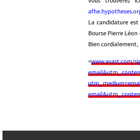
Vous trouverez ic
afhe.hypotheses.or
La candidature est
Bourse Pierre Léon 
Bien cordialement, 
<
www.avast.com/s
email&utm_conten
utm_medium=email
email&utm_conten