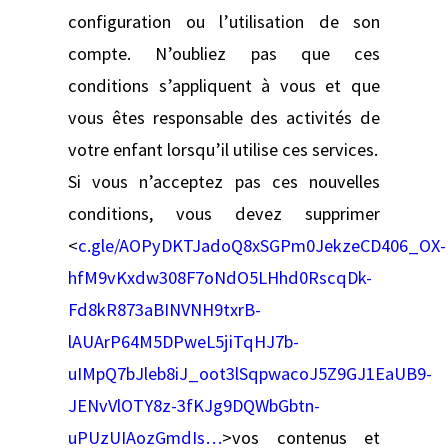
configuration ou l’utilisation de son
compte. N’oubliez pas que ces
conditions s’appliquent à vous et que
vous êtes responsable des activités de
votre enfant lorsqu’il utilise ces services.
Si vous n’acceptez pas ces nouvelles
conditions, vous devez supprimer
<
c.gle/AOPyDKTJadoQ8xSGPm0JekzeCD406_OX-
hfM9vKxdw308F7oNdO5LHhd0RscqDk-
Fd8kR873aBINVNH9txrB-
lAUArP64M5DPweL5jiTqHJ7b-
uIMpQ7bJleb8iJ_oot3lSqpwacoJ5Z9GJ1EaUB9-
JENvVlOTY8z-3fKJg9DQWbGbtn-
uPUzUIAozGmdIs…
>vos contenus et