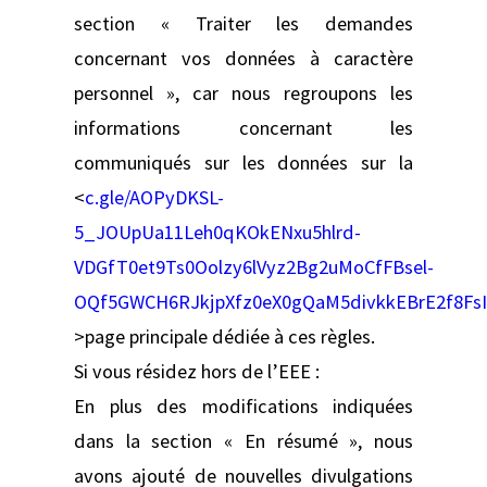
section « Traiter les demandes
concernant vos données à caractère
personnel », car nous regroupons les
informations concernant les
communiqués sur les données sur la
<
c.gle/AOPyDKSL-
5_JOUpUa11Leh0qKOkENxu5hlrd-
VDGfT0et9Ts0Oolzy6lVyz2Bg2uMoCfFBsel-
OQf5GWCH6RJkjpXfz0eX0gQaM5divkkEBrE2f8F
>page principale dédiée à ces règles.
Si vous résidez hors de l’EEE :
En plus des modifications indiquées
dans la section « En résumé », nous
avons ajouté de nouvelles divulgations