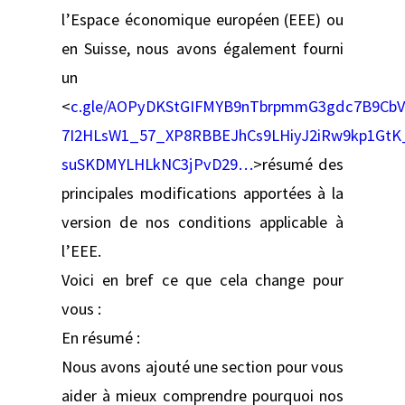
l’Espace économique européen (EEE) ou
en Suisse, nous avons également fourni
un
<
c.gle/AOPyDKStGIFMYB9nTbrpmmG3gdc7B9CbV
7I2HLsW1_57_XP8RBBEJhCs9LHiyJ2iRw9kp1Gt
suSKDMYLHLkNC3jPvD29…
>résumé des
principales modifications apportées à la
version de nos conditions applicable à
l’EEE.
Voici en bref ce que cela change pour
vous :
En résumé :
Nous avons ajouté une section pour vous
aider à mieux comprendre pourquoi nos