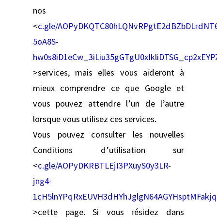
nos
<
c.gle/AOPyDKQTC80hLQNvRPgtE2dBZbDLrdNT
5oA8S-
hw0s8iD1eCw_3iLiu35gGTgU0xIkliDTSG_cp2xE
>services, mais elles vous aideront à
mieux comprendre ce que Google et
vous pouvez attendre l’un de l’autre
lorsque vous utilisez ces services.
Vous pouvez consulter les nouvelles
Conditions d’utilisation sur
<
c.gle/AOPyDKRBTLEjI3PXuyS0y3LR-
jng4-
1cH5lnYPqRxEUVH3dHYhJglgN64AGYHsptMFakj
>cette page. Si vous résidez dans