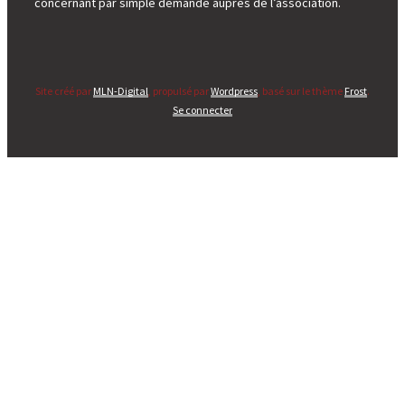
concernant par simple demande auprès de l’association.
Site créé par
MLN-Digital
, propulsé par
Wordpress
, basé sur le thème
Frost
.
Se connecter