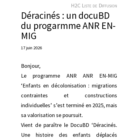
e
H2C Liste de Diffusion
r
Déracinés : un docuBD
du progarmme ANR EN-
MIG
17 juin 2026
Bonjour,
Le programme ANR ANR EN-MIG
‘Enfants en décolonisation : migrations
contraintes et constructions
individuelles’ s’est terminé en 2025, mais
sa valorisation se poursuit.
Vient de paraître le DocuBD ‘Déracinés.
Une histoire des enfants déplacés