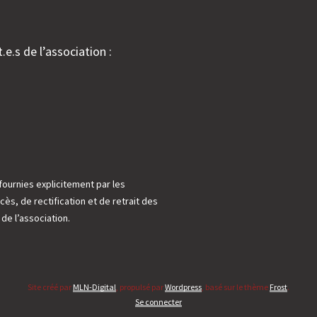
.e.s de l’association :
fournies explicitement par les
cès, de rectification et de retrait des
e l’association.
Site créé par
MLN-Digital
, propulsé par
Wordpress
, basé sur le thème
Frost
.
Se connecter