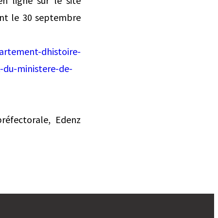
n ligne sur le site
ant le 30 septembre
artement-dhistoire-
t-du-ministere-de-
préfectorale, Edenz