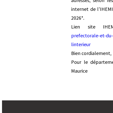
adressés, selon le
internet de l’IHEM
2026*.
Lien site I
prefectorale-et-du-
linterieur
Bien cordialement,
Pour le départemen
Maurice