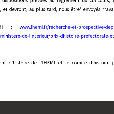
s dispositions prévues au règlement du concours, e
I, et devront, au plus tard, nous être* envoyés **av
HEMI :
www.ihemi.fr/recherche-et-prospective/dep
ministere-de-linterieur/prix-dhistoire-prefectorale-e
t d’histoire de l’IHEMI et le comité d’histoire 