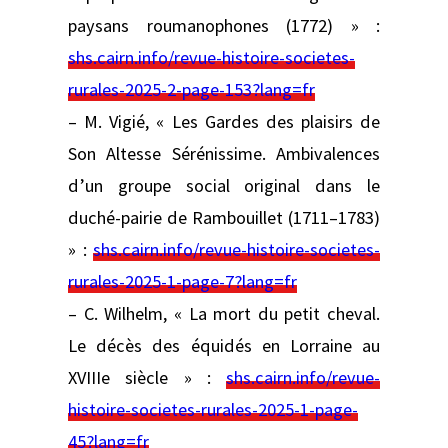
paysans roumanophones (1772) » :
shs.cairn.info/revue-histoire-societes-
rurales-2025-2-page-153?lang=fr
– M. Vigié, « Les Gardes des plaisirs de
Son Altesse Sérénissime. Ambivalences
d’un groupe social original dans le
duché-pairie de Rambouillet (1711–1783)
» :
shs.cairn.info/revue-histoire-societes-
rurales-2025-1-page-7?lang=fr
– C. Wilhelm, « La mort du petit cheval.
Le décès des équidés en Lorraine au
XVIIIe siècle » :
shs.cairn.info/revue-
histoire-societes-rurales-2025-1-page-
45?lang=fr