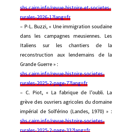
shs.cairn.info/revue-histoire-et-societes-
rurales-2026-1?lang=fr
– P-L. Buzzi, « Une immigration soudaine
dans les campagnes meusiennes. Les
Italiens sur les chantiers de la
reconstruction aux lendemains de la
Grande Guerre » :
shs.cairn.info/revue-histoire-societes-
rurales-2025-2-page-7?lang=fr
– C. Piot, « La fabrique de l’oubli. La
grève des ouvriers agricoles du domaine
impérial de Solférino (Landes, 1970) » :
shs.cairn.info/revue-histoire-societes-
rurales-2025-2-page-33?lang=fr