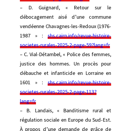
– D. Guignard, « Retour sur le
débocagement aisé d’une commune
vendéenne Chavagnes-les-Redoux (1976-
1987 » :
shs.cairn.info/revue-histoire-
societes-rurales-2025-2-page-59?lang=fr
– C. Vial-Détambel, « Police des femmes,
justice des hommes. Un procès pour
débauche et infanticide en Lorraine en
1601 » :
shs.cairn.info/revue-histoire-
societes-rurales-2025-2-page-113?
lang=fr
– B. Landais, « Banditisme rural et
régulation sociale en Europe du Sud-Est.
À propos d’une demande de grâce de