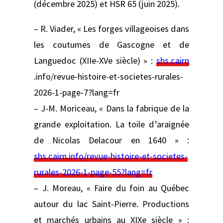
(décembre 2025) et HSR 65 (juin 2025).
– R. Viader, « Les forges villageoises dans
les coutumes de Gascogne et de
Languedoc (XIIe-XVe siècle) » :
shs.cairn
.info/revue-histoire-et-societes-rurales-
2026-1-page-7?lang=fr
– J-M. Moriceau, « Dans la fabrique de la
grande exploitation. La toile d’araignée
de Nicolas Delacour en 1640 » :
shs.cairn.info/revue-histoire-et-societes-
rurales-2026-1-page-55?lang=fr
– J. Moreau, « Faire du foin au Québec
autour du lac Saint-Pierre. Productions
et marchés urbains au XIXe siècle » :