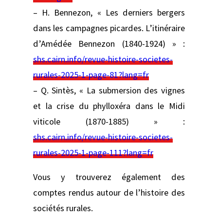
– H. Bennezon, « Les derniers bergers
dans les campagnes picardes. L’itinéraire
d’Amédée Bennezon (1840-1924) » :
shs.cairn.info/revue-histoire-societes-
rurales-2025-1-page-81?lang=fr
– Q. Sintès, « La submersion des vignes
et la crise du phylloxéra dans le Midi
viticole (1870-1885) » :
shs.cairn.info/revue-histoire-societes-
rurales-2025-1-page-111?lang=fr
Vous y trouverez également des
comptes rendus autour de l’histoire des
sociétés rurales.