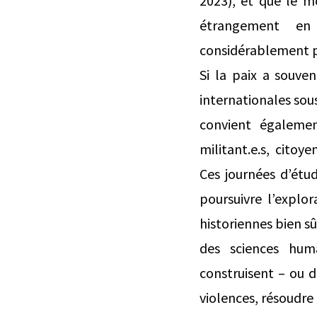
2023), et que le m
étrangement en 
considérablement pa
Si la paix a souven
internationales sous
convient égalemen
militant.e.s, citoy
Ces journées d’étud
poursuivre l’explo
historiennes bien sû
des sciences hum
construisent – ou d
violences, résoudre 