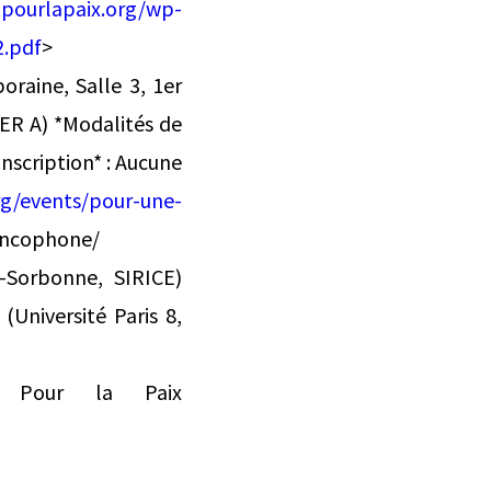
tpourlapaix.org/wp-
2.pdf
>
oraine, Salle 3, 1er
RER A) *Modalités de
Inscription* : Aucune
rg/events/pour-une-
rancophone/
n-Sorbonne, SIRICE)
Université Paris 8,
ut Pour la Paix