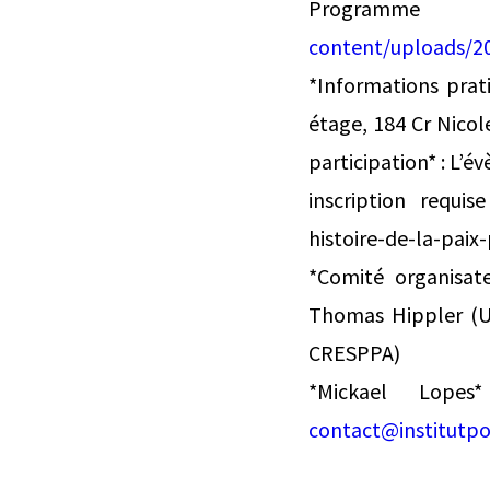
Progra
content/uploads/20
*Informations prati
étage, 184 Cr Nicol
participation* : L’é
inscription requis
histoire-de-la-paix
*Comité organisate
Thomas Hippler (Un
CRESPPA)
*Mickael Lopes
contact@institutpo