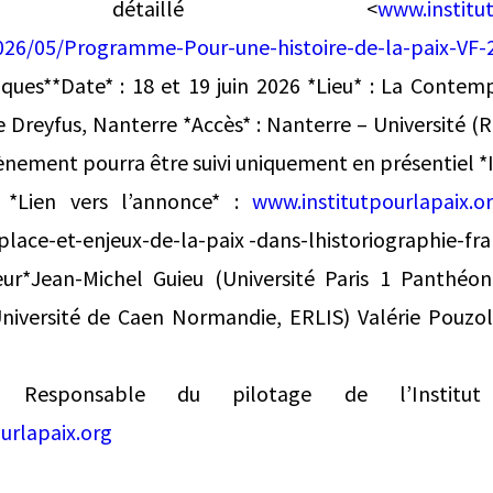
mme détaillé <
www.institu
26/05/Programme-Pour-une-histoire-de-la-paix-VF-
ques**Date* : 18 et 19 juin 2026 *Lieu* : La Contemp
e Dreyfus, Nanterre *Accès* : Nanterre – Université (
vènement pourra être suivi uniquement en présentiel *
e *Lien vers l’annonce* :
www.institutpourlapaix.o
-place-et-enjeux-de-la-paix -dans-lhistoriographie-f
ur*Jean-Michel Guieu (Université Paris 1 Panthéo
iversité de Caen Normandie, ERLIS) Valérie Pouzol (
* Responsable du pilotage de l’Instit
urlapaix.org