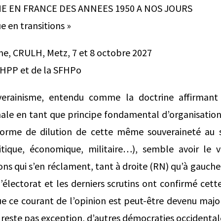
ME EN FRANCE DES ANNEES 1950 A NOS JOURS
e en transitions »
ine, CRULH, Metz, 7 et 8 octobre 2027
CHPP et de la SFHPo
verainisme, entendu comme la doctrine affirmant
ale en tant que principe fondamental d’organisation
 forme de dilution de cette même souveraineté au 
itique, économique, militaire…), semble avoir le
ons qui s’en réclament, tant à droite (RN) qu’à gauche
l’électorat et les derniers scrutins ont confirmé cet
ue ce courant de l’opinion est peut-être devenu major
u reste pas exception, d’autres démocraties occidenta