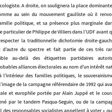
écologiste. A droite, on soulignera la place dominant
comme au sein du mouvement gaulliste où il renv
famille politique, et sa présence plus marginale da
le particulier de Philippe de Villiers dans l’UDF avant 
respecter la traditionnelle dichotomie droite-gauch
 d’autre du spectre et fait partie de ces très r
ble au-delà des étiquettes partidaires autoris
robables alliances électorales au nom d’un intérêt n
à l’intérieur des familles politiques, le souverainism
 l’image de la campagne référendaire de 1992 qui ava
rale et europhile portée par Alain Juppé et le cour
ené par le tandem Pasqua-Seguin, ou de la campag
el des responsables socialistes appellent à voter « oui