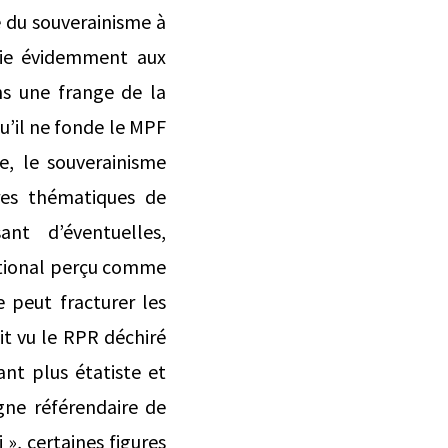
e du souverainisme à
oie évidemment aux
ns une frange de la
qu’il ne fonde le MPF
e, le souverainisme
ares thématiques de
ant d’éventuelles,
ational perçu comme
e peut fracturer les
it vu le RPR déchiré
ant plus étatiste et
ne référendaire de
 », certaines figures