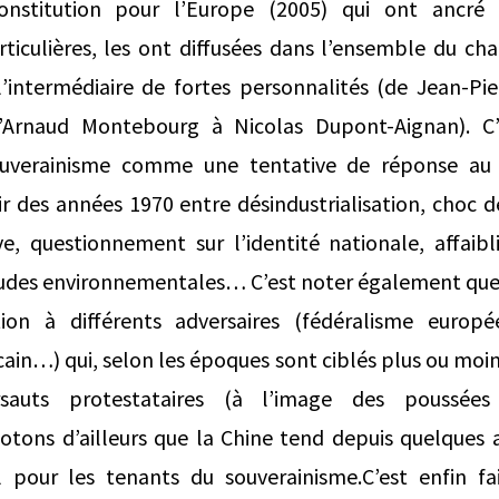
onstitution pour l’Europe (2005) qui ont ancré 
ticulières, les ont diffusées dans l’ensemble du cha
l’intermédiaire de fortes personnalités (de Jean-P
d’Arnaud Montebourg à Nicolas Dupont-Aignan). C’e
uverainisme comme une tentative de réponse au 
r des années 1970 entre désindustrialisation, choc d
e, questionnement sur l’identité nationale, affaibl
tudes environnementales… C’est noter également que 
ion à différents adversaires (fédéralisme europé
ain…) qui, selon les époques sont ciblés plus ou moin
sauts protestataires (à l’image des poussées 
tons d’ailleurs que la Chine tend depuis quelques 
 pour les tenants du souverainisme.C’est enfin fa