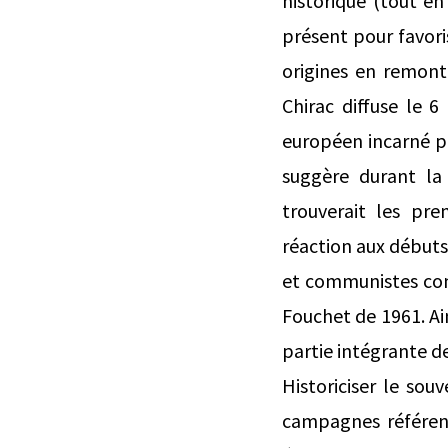
historique (tout e
présent pour favoris
origines en remont
Chirac diffuse le 
européen incarné pa
suggère durant la
trouverait les pr
réaction aux débuts 
et communistes con
Fouchet de 1961. Ain
partie intégrante d
Historiciser le so
campagnes référenda