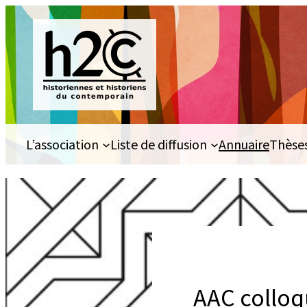
Aller
au
contenu
L’association
Liste de diffusion
Annuaire
Thèse
AAC collo