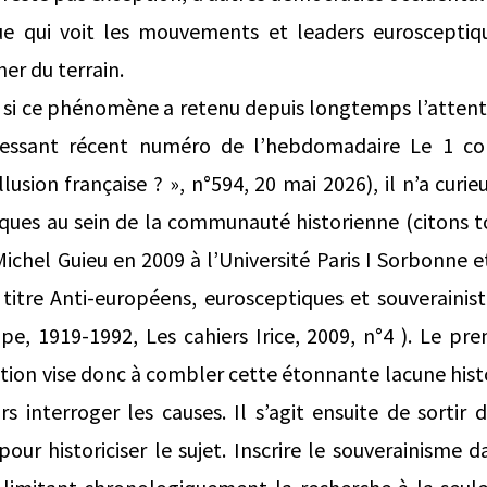
 qui voit les mouvements et leaders eurosceptique
er du terrain.
si ce phénomène a retenu depuis longtemps l’attenti
éressant récent numéro de l’hebdomadaire Le 1 c
llusion française ? », n°594, 20 mai 2026), il n’a cur
loques au sein de la communauté historienne (citons t
ichel Guieu en 2009 à l’Université Paris I Sorbonne e
 titre Anti-européens, eurosceptiques et souverainist
ope, 1919-1992, Les cahiers Irice, 2009, n°4 ). Le pre
ion vise donc à combler cette étonnante lacune hist
urs interroger les causes. Il s’agit ensuite de sortir
our historiciser le sujet. Inscrire le souverainisme 