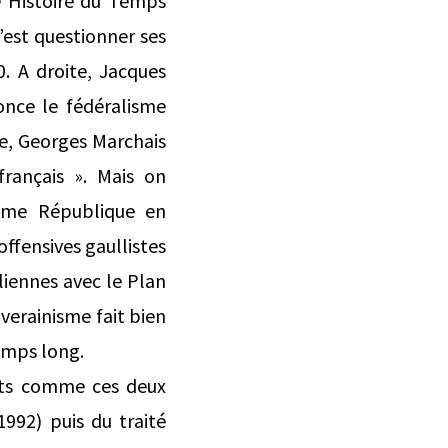
e Histoire du Temps
c’est questionner ses
. A droite, Jacques
once le fédéralisme
he, Georges Marchais
rançais ». Mais on
Vème République en
offensives gaullistes
iennes avec le Plan
uverainisme fait bien
temps long.
orts comme ces deux
1992) puis du traité