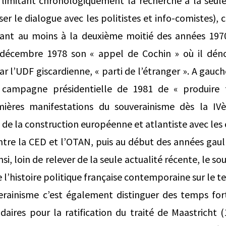
n limitant chronologiquement la recherche à la seul
er le dialogue avec les politistes et info-comistes), 
ant au moins à la deuxième moitié des années 1970
6 décembre 1978 son « appel de Cochin » où il dén
r l’UDF giscardienne, « parti de l’étranger ». A gauc
 campagne présidentielle de 1981 de « produire f
emières manifestations du souverainisme dès la I
de la construction européenne et atlantiste avec les 
tre la CED et l’OTAN, puis au début des années gaull
si, loin de relever de la seule actualité récente, le so
e l’histoire politique française contemporaine sur le 
uverainisme c’est également distinguer des temps f
ires pour la ratification du traité de Maastricht (