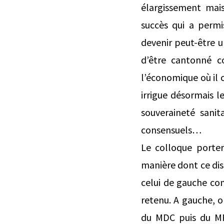
élargissement mais
succès qui a permi
devenir peut-être u
d’être cantonné c
l’économique où il c
irrigue désormais l
souveraineté sanit
consensuels…
Le colloque porter
manière dont ce dis
celui de gauche co
retenu. A gauche, on
du MDC puis du MR