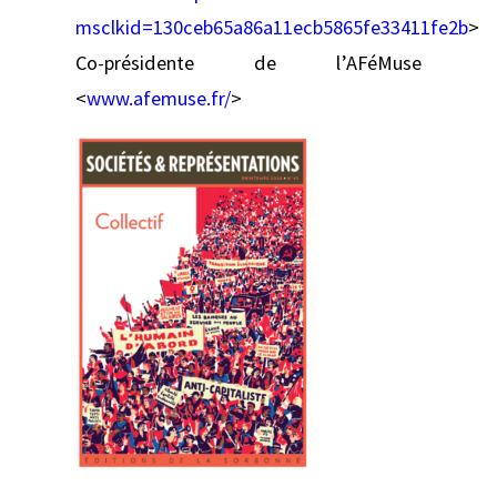
msclkid=130ceb65a86a11ecb5865fe33411fe2b
>
Co-présidente de l’AFéMuse
<
www.afemuse.fr/
>