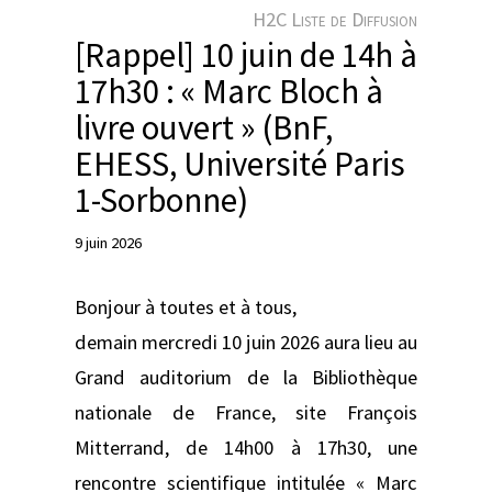
e
H2C Liste de Diffusion
r
[Rappel] 10 juin de 14h à
17h30 : « Marc Bloch à
livre ouvert » (BnF,
EHESS, Université Paris
1-Sorbonne)
9 juin 2026
Bonjour à toutes et à tous,
demain mercredi 10 juin 2026 aura lieu au
Grand auditorium de la Bibliothèque
nationale de France, site François
Mitterrand, de 14h00 à 17h30, une
rencontre scientifique intitulée « Marc