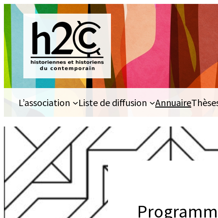
Aller
au
contenu
L’association
Liste de diffusion
Annuaire
Thèse
Programme 