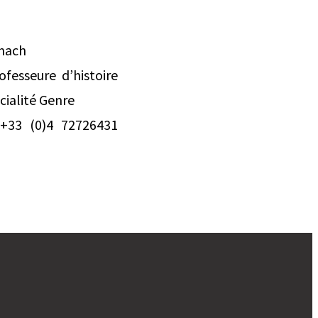
enach
fesseure d’histoire
ialité Genre
+33 (0)4 72726431