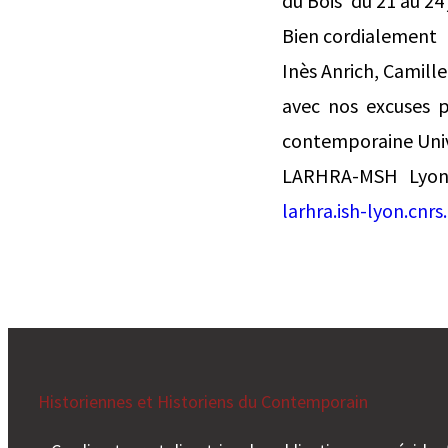
du Bois’ du 21 au 24 
Bien cordialement
Inès Anrich, Camill
avec nos excuses p
contemporaine Univ
LARHRA-MSH Lyon 
larhra.ish-lyon.cnr
Historiennes et Historiens du Contemporain