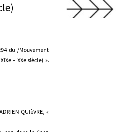
cle)
 294 du /Mouvement
XIXe – XXe siècle) ».
DRIEN QUIèVRE, «