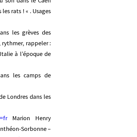
du son dans le Caen
les rats ! « . Usages
ans les grèves des
rythmer, rappeler :
talie à l’époque de
dans les camps de
 de Londres dans les
=fr
Marion Henry
Panthéon-Sorbonne –