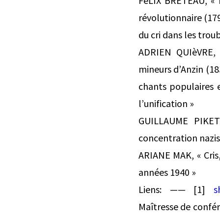
FéLIX BRETEAU, « L
révolutionnaire (179
du cri dans les trou
ADRIEN QUIèVRE, «
mineurs d’Anzin (1
chants populaires 
l’unification »
GUILLAUME PIKETT
concentration nazi
ARIANE MAK, « Cris,
années 1940 »
Liens: —— [1]
s
Maîtresse de confé