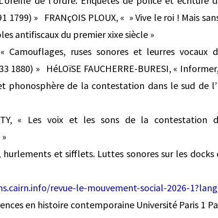
’oreille de l’ordre. Enquêtes de police et écriture 
1 1799) » FRANçOIS PLOUX, « » Vive le roi ! Mais sans 
bles antifiscaux du premier xixe siècle »
 Camouflages, ruses sonores et leurres vocaux d
833 1880) » HéLOïSE FAUCHERRE-BURESI, « Informer, 
et phonosphère de la contestation dans le sud de l’I
Y, « Les voix et les sons de la contestation 
s »
 hurlements et sifflets. Luttes sonores sur les docks
hs.cairn.info/revue-le-mouvement-social-2026-1?lang
rences en histoire contemporaine Université Paris 1 