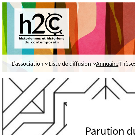
Aller
au
contenu
L’association
Liste de diffusion
Annuaire
Thèse
Parution d