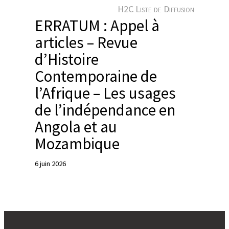
e
H2C Liste de Diffusion
r
ERRATUM : Appel à
articles – Revue
d’Histoire
Contemporaine de
l’Afrique – Les usages
de l’indépendance en
Angola et au
Mozambique
6 juin 2026