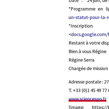
Date *:* *24 juin, d
*Programme en li
un-statut-pour-la-
*Insc
<
docs.google.com
Restant à votre dis
Bien à vous Régine
Régine Serra
Chargée de mission 
Adresse postale : 2
T. +33 (0)1 45 49 77 
www.sciencespo.fr
[image: https://b