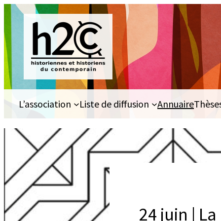
Aller
au
contenu
L’association
Liste de diffusion
Annuaire
Thèse
24 juin | L