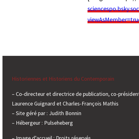
sciencespo.bsky.soc
viewAsMember=tru
Historiennes et Historiens du Contemporain
– Co-directeur et directrice de publication, co-président
Laurence Guignard et Charles-François Mathis
– Site géré par : Judith Bonnin
– Hébergeur : Pulseheberg
– Image d’accueil : Droits réservés.