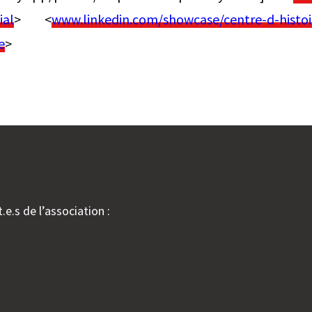
ial
> <
www.linkedin.com/showcase/centre-d-histoi
e
>
.e.s de l’association :