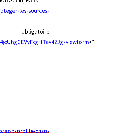
s d’Aquin, Paris*
oteger-les-sources-
atoire
J4jcUhgGEVyFxgHTev4ZJg/viewform
>*
y.app/profile/chsp-