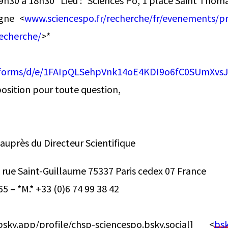
e 9h30 à 18h30* Lieu :* Sciences Po, 1 place Saint Thoma
gne <
www.sciencespo.fr/recherche/fr/evenements/pr
recherche/
>*
ription oblig
/forms/d/e/1FAIpQLSehpVnk14oE4KDI9o6fC0SUmXvs
position pour toute question,
auprès du Directeur Scientifique
7 rue Saint-Guillaume 75337 Paris cedex 07 France
65 – *M.* +33 (0)6 74 99 38 42
sky.app/profile/chsp-sciencespo.bsky.social] <
bsk