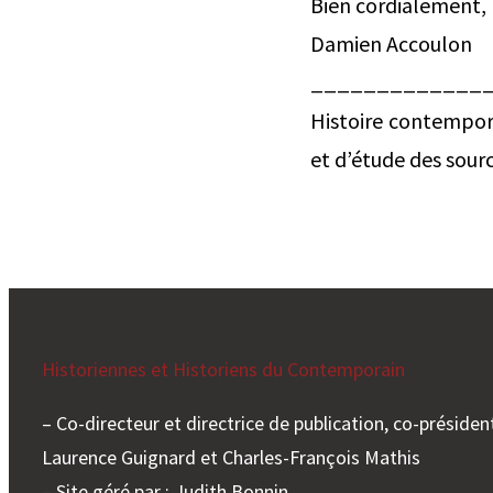
Bien cordialement,
Damien Accoulon
_______________
Histoire contempora
et d’étude des sour
Historiennes et Historiens du Contemporain
– Co-directeur et directrice de publication, co-président
Laurence Guignard et Charles-François Mathis
– Site géré par : Judith Bonnin