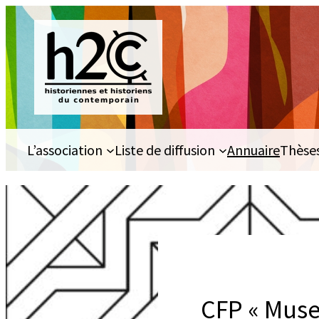
Aller
au
contenu
L’association
Liste de diffusion
Annuaire
Thèse
CFP « Muse