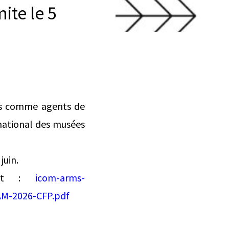
ite le 5
es comme agents de
rnational des musées
juin.
vant :
icom-arms-
AM-2026-CFP.pdf