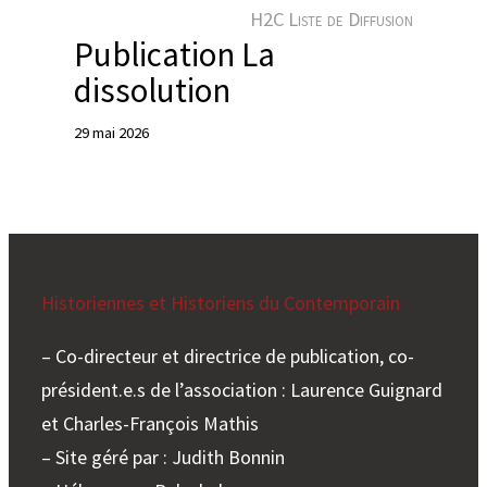
e
H2C Liste de Diffusion
r
Publication La
dissolution
29 mai 2026
Historiennes et Historiens du Contemporain
– Co-directeur et directrice de publication, co-
président.e.s de l’association : Laurence Guignard
et Charles-François Mathis
– Site géré par : Judith Bonnin