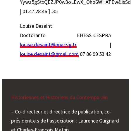
Yywz5gStxQEZJP0w3oLEwX_Oho6WHATEw&isSdu
| 01.47.28.46 ] .35
Louise Desaint
Doctorante EHESS-CESPRA
louise.desaint@onacvg.fr
|
louise.desaint@gmail.com
07 86 99 53 42
Historiennes et Historiens du Contemporain
– Co-directeur et directrice de publication, co-
président.e.s de l’association : Laurence Guignard
et Charles-François Mathis