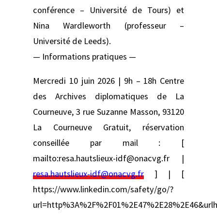
conférence – Université de Tours) et
Nina Wardleworth (professeur –
Université de Leeds).
— Informations pratiques —
Mercredi 10 juin 2026 | 9h – 18h Centre
des Archives diplomatiques de La
Courneuve, 3 rue Suzanne Masson, 93120
La Courneuve Gratuit, réservation
conseillée par mail : [
mailto:resa.hautslieux-idf@onacvg.fr |
resa.hautslieux-idf@onacvg.fr
] | [
https://www.linkedin.com/safety/go/?
url=http%3A%2F%2F01%2E47%2E28%2E46&urlh