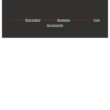
Site créé par
MLN-Digital
, propulsé par
Wordpress
, basé sur le thème
Frost
.
Se connecter