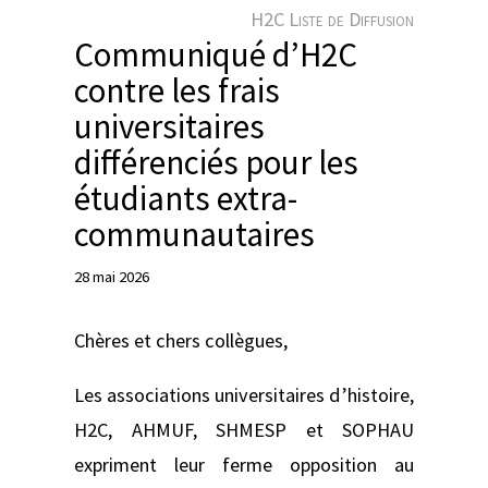
e
H2C Liste de Diffusion
r
Communiqué d’H2C
contre les frais
universitaires
différenciés pour les
étudiants extra-
communautaires
28 mai 2026
Chères et chers collègues,
Les associations universitaires d’histoire,
H2C, AHMUF, SHMESP et SOPHAU
expriment leur ferme opposition au