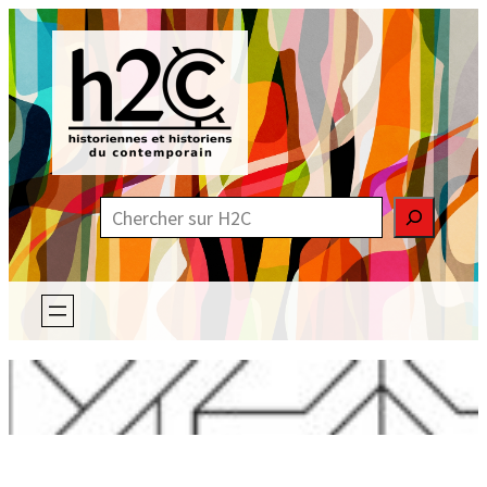
Aller
au
contenu
R
e
c
h
e
r
c
h