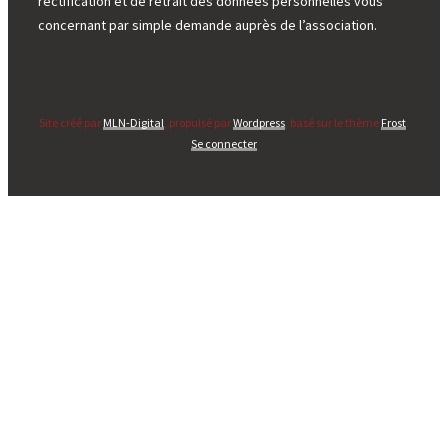
rectification et de retrait des données personnelles vous
concernant par simple demande auprès de l’association.
Site créé par
MLN-Digital
, propulsé par
Wordpress
, basé sur le thème
Frost
.
Se connecter