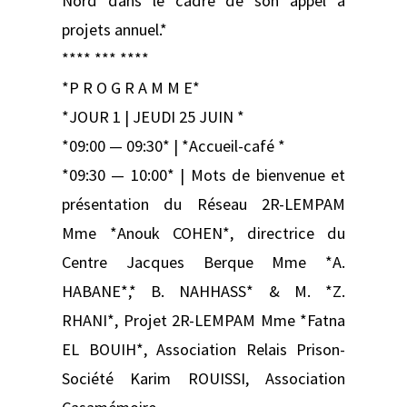
Nord dans le cadre de son appel à
projets annuel.*
**** *** ****
*P R O G R A M M E*
*JOUR 1 | JEUDI 25 JUIN *
*09:00 — 09:30* | *Accueil-café *
*09:30 — 10:00* | Mots de bienvenue et
présentation du Réseau 2R-LEMPAM
Mme *Anouk COHEN*, directrice du
Centre Jacques Berque Mme *A.
HABANE*,* B. NAHHASS* & M. *Z.
RHANI*, Projet 2R-LEMPAM Mme *Fatna
EL BOUIH*, Association Relais Prison-
Société Karim ROUISSI, Association