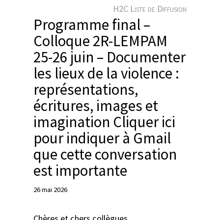
e
H2C Liste de Diffusion
r
Programme final –
Colloque 2R-LEMPAM
25-26 juin – Documenter
les lieux de la violence :
représentations,
écritures, images et
imagination Cliquer ici
pour indiquer à Gmail
que cette conversation
est importante
26 mai 2026
Chères et chers collègues,