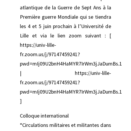
atlantique de la Guerre de Sept Ans à la
Première guerre Mondiale qui se tiendra
les 4 et 5 juin prochain à l’Université de
Lille et via le lien zoom suivant : [
https://univ-lille-
fr.zoom.us/j/97147459241?
pwd=mIj09U2bnH4HaMYR7IrWm3jJaDumBs.1
| https://univ-lille-
fr.zoom.us/j/97147459241?
pwd=mIj09U2bnH4HaMYR7IrWm3jJaDumBs.1
]
Colloque international
“Circulations militaires et militantes dans