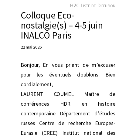
e
H2C Liste de Diffusion
r
Colloque Eco-
nostalgie(s) – 4-5 juin
INALCO Paris
22 mai 2026
Bonjour, En vous priant de m’excuser
pour les éventuels doublons. Bien
cordialement,
LAURENT COUMEL Maître de
conférences HDR en histoire
contemporaine Département d’études
russes Centre de recherche Europes-
Eurasie (CREE) Institut national des