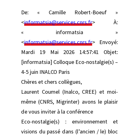
De: « Camille Robert-Boeuf »
<
informatsia@services.cnrs.fr
> À:
« informatsia »
<
informatsia@services.cnrs.fr
> Envoyé:
Mardi 19 Mai 2026 14:57:41 Objet:
[informatsia] Colloque Eco-nostalgie(s) –
4-5 juin INALCO Paris
Chères et chers collègues,
Laurent Coumel (Inalco, CREE) et moi-
même (CNRS, Migrinter) avons le plaisir
de vous inviter à la conférence
Eco-nostalgie(s) : environnement et
visions du passé dans (l’ancien / le) bloc