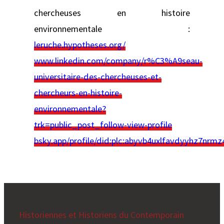
chercheuses en histoire
environnementale :
leruche.hypotheses.org/
www.linkedin.com/company/r%C3%A9seau-
universitaire-des-chercheuses-et-
chercheurs-en-histoire-
environnementale?
trk=public_post_follow-view-profile
bsky.app/profile/did:plc:abyvb4uxlfavdyyhz7nrmz
Historiennes et Historiens du Contemporain