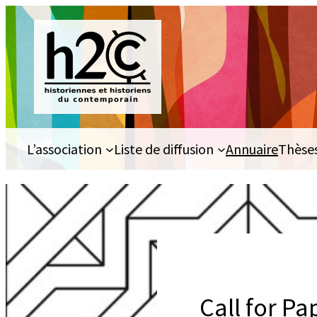
Aller
au
contenu
L’association
Liste de diffusion
Annuaire
Thèse
Call for Pa