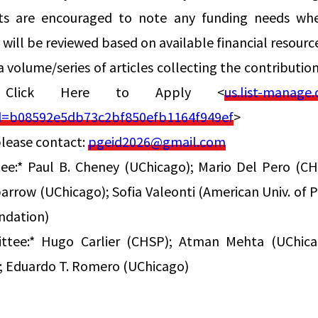
nts are encouraged to note any funding needs whe
 will be reviewed based on available financial resourc
a volume/series of articles collecting the contributio
. Click Here to Apply <
us.list-manag
d=b08592e5db73c2bf850efb1164f949ef
>
please contact:
pgeid2026@gmail.com
tee:* Paul B. Cheney (UChicago); Mario Del Pero (C
arrow (UChicago); Sofia Valeonti (American Univ. of Pa
ndation)
ttee:* Hugo Carlier (CHSP); Atman Mehta (UChicago
 Eduardo T. Romero (UChicago)