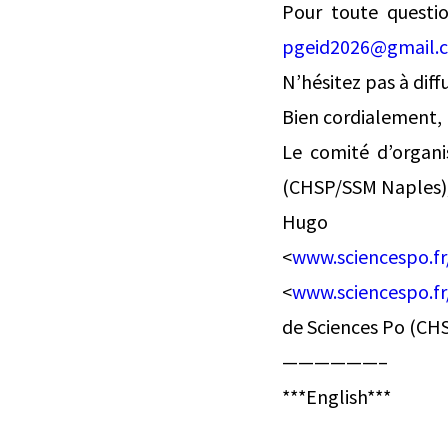
Pour toute questio
pgeid2026@gmail.
N’hésitez pas à diff
Bien cordialement,
Le comité d’organi
(CHSP/SSM Naples);
Hugo
<
www.sciencespo.fr
<
www.sciencespo.fr
de Sciences Po (CHS
——————–
***English***
͏ ‌ ͏ ‌ ͏ ‌ ͏ ‌ ͏ ‌ ͏ ‌ ͏ ‌ ͏ 