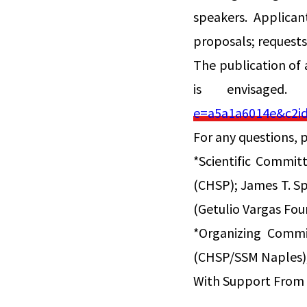
speakers. Applica
proposals; requests
The publication of 
is envisaged
e=a5a1a6014e&c2i
For any questions, 
*Scientific Commit
(CHSP); James T. Sp
(Getulio Vargas Fou
*Organizing Commi
(CHSP/SSM Naples);
With Support From