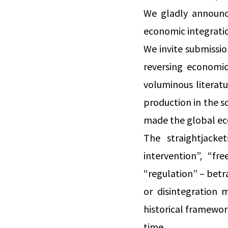
We gladly announce
economic integratio
We invite submissio
reversing economi
voluminous literatu
production in the so
made the global eco
The straightjacke
intervention”, “fr
“regulation” – betr
or disintegration 
historical framewor
time.