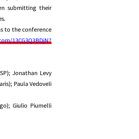
n submitting their
es.
ns to the conference
e.com/13CG3Q3BDjN?
HSP); Jonathan Levy
ris); Paula Vedoveli
); Giulio Piumelli