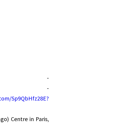
͏ ‌ ͏ ‌ ͏ ‌ ͏ ‌ ͏ ‌ ͏ ‌ ͏ ‌ ͏ ‌
 ͏ ‌ ͏ ‌ ͏ ‌ ͏ ‌ ͏ ‌ ͏ ‌ ͏ ‌ ͏ ‌
‌ ͏ ‌ ͏ ‌ ͏ ‌ ͏ ‌ ͏ ‌ ͏ ‌ ͏ ‌ ͏
͏ ‌ ͏ ‌ ͏ ‌ ͏ ‌ ͏ ‌ ͏ ‌ ͏ ‌ ͏ ‌
 ͏ ‌ ͏ ‌ ͏ ‌ ͏ ‌ ͏ ‌ ͏ ‌ ͏ ‌ ͏ ‌
‌ ͏ ‌ ͏ ‌ ͏ ‌ ͏ ‌ ͏ ‌ ͏ ‌ ͏ ‌ ͏
͏ ‌ ͏ ‌ ͏ ‌ ͏ ‌ ͏ ‌ ͏ ‌ ͏ ‌ ͏ ‌
 ­ ­ ­ ­ ­ ­ ­ ­ ­ ­ ­ ­ ­ ­ ­ ­ ­ ­ ­ ­ ­ ­
 ­ ­ ­ ­ ­ ­ ­ ­ ­ ­ ­ ­ ­ ­ ­ ­ ­ ­ ­ ­ ­ ­ ­ ­ ­ ­ ­ ­ ­ ­ ­ ­ ­ ­ ­ ­ ­ ­ ­ ­ ­
e.com/Sp9QbHfz28E?
go) Centre in Paris,