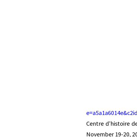
‌ ͏ ‌ ͏ ‌ ͏ ‌ ͏ ‌ ͏ ‌ ͏ ‌ ͏ ‌ 
͏ ‌ ͏ ‌ ͏ ‌ ͏ ‌ ͏ ‌ ͏ ‌ ͏ ‌ ͏ ‌
͏ ‌ ͏ ‌ ͏ ‌ ͏ ‌ ͏ ‌ ͏ ‌ ͏ ‌ ͏ 
‌ ͏ ‌ ͏ ‌ ͏ ‌ ͏ ‌ ͏ ‌ ͏ ‌ ͏ ‌ 
͏ ‌ ͏ ‌ ͏ ‌ ͏ ‌ ͏ ‌ ͏ ‌ ͏ ‌ ͏ ‌
͏ ‌ ͏ ‌ ͏ ‌ ͏ ‌ ͏ ‌ ͏ ‌ ͏ ‌ ͏ 
‌ ͏ ‌ ͏ ‌ ͏ ‌ ͏ ‌ ͏ ‌ ͏ ‌ ͏ ‌ 
͏ ‌ ͏ ‌ ͏ ‌ ͏ ‌ ͏ ‌ ͏ ‌ ͏ ‌ ͏ ‌ ͏ ‌ ͏ ‌ ͏ ‌
­ ­ ­ ­ ­ ­ ­ ­ ­ ­ ­ ­ ­ ­ ­ ­ ­ ­ ­ ­ ­ ­ ­ ­ ­ ­ ­ ­ ­ ­ ­ ­ ­ ­ ­ ­ ­ ­ ­ ­ ­
­ ­ ­ ­ ­ ­ ­ ­ ­ ­ ­ ­ ­ ­
e=a5a1a6014e&c2i
Centre d’histoire d
November 19-20, 2