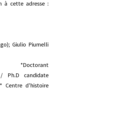
n à cette adresse :
o); Giulio Piumelli
orant
/ Ph.D candidate
* Centre d’histoire
‌ ͏ ‌ ͏ ‌ ͏ ‌ ͏ ‌ ͏ ‌ ͏ ‌ ͏ ‌ ͏