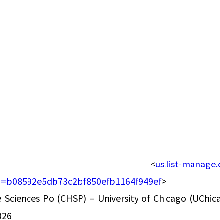
͏ ‌ ͏ ‌ ͏ ‌ ͏ ‌ ͏ ‌ ͏ ‌ ͏ ‌ ͏ ‌ ͏ ‌ ͏ ‌ ͏ ‌ ͏ ‌ ͏ ‌ ͏ ‌ ͏ ‌ ͏ ‌ ͏ ‌ ͏ ‌ ͏ ‌ ͏ ‌ ͏ ‌ 
 ͏ ‌ ͏ ‌ ͏ ‌ ͏ ‌ ͏ ‌ ͏ ‌ ͏ ‌ ͏ ‌ ͏ ‌ ͏ ‌ ͏ ‌ ͏ ‌ ͏ ‌ ͏ ‌ ͏ ‌ ͏ ‌ ͏ ‌ ͏ ‌ ͏ ‌ ͏ ‌ ͏ ‌
‌ ͏ ‌ ͏ ‌ ͏ ‌ ͏ ‌ ͏ ‌ ͏ ‌ ͏ ‌ ͏ ‌ ͏ ‌ ͏ ‌ ͏ ‌ ͏ ‌ ͏ ‌ ͏ ‌ ͏ ‌ ͏ ‌ ͏ ‌ ͏ ‌ ͏ ‌ ͏ ‌ ͏ 
͏ ‌ ͏ ‌ ͏ ‌ ͏ ‌ ͏ ‌ ͏ ‌ ͏ ‌ ͏ ‌ ͏ ‌ ͏ ‌ ͏ ‌ ͏ ‌ ͏ ‌ ͏ ‌ ͏ ‌ ͏ ‌ ͏ ‌ ͏ ‌ ͏ ‌ ͏ ‌ ͏ ‌ 
 ͏ ‌ ͏ ‌ ͏ ‌ ͏ ‌ ͏ ‌ ͏ ‌ ͏ ‌ ͏ ‌ ͏ ‌ ͏ ‌ ͏ ‌ ͏ ‌ ͏ ‌ ͏ ‌ ͏ ‌ ͏ ‌ ͏ ‌ ͏ ‌ ͏ ‌ ͏ ‌ ͏ ‌
‌ ͏ ‌ ͏ ‌ ͏ ‌ ͏ ‌ ͏ ‌ ͏ ‌ ͏ ‌ ͏ ‌ ͏ ‌ ͏ ‌ ͏ ‌ ͏ ‌ ͏ ‌ ͏ ‌ ͏ ‌ ͏ ‌ ͏ ‌ ͏ ‌ ͏ ‌ ͏ ‌ ͏ 
͏ ‌ ͏ ‌ ͏ ‌ ͏ ‌ ͏ ‌ ͏ ‌ ͏ ‌ ͏ ‌ ͏ ‌ ͏ ‌ ͏ ‌ ͏ ‌ ͏ ‌ ͏ ‌ ͏ ‌ ͏ ‌ ͏ ‌ ͏ ‌ ͏ ‌ ͏ ‌ ͏ ‌ 
 ͏ ‌ ͏ ‌ ͏ ‌ ͏ ‌ ͏ ‌ ͏ ‌ ͏ ‌ ͏ ‌ ͏ ‌ ͏ ‌ ͏ ‌ ͏ ‌ ͏ ‌ ͏ ‌ ͏ ‌ ͏ ‌ ­ ­ ­ ­ ­ ­ ­ ­ ­ ­ ­ ­ ­ ­ ­ ­ ­ ­ ­ ­ ­ ­ ­ ­ ­ ­ ­
 ­ ­ ­ ­ ­ ­ ­ ­ ­ ­ ­ ­ ­ ­ ­ ­ ­ ­ ­ ­ ­ ­ ­ ­ ­ ­ ­ ­ ­ ­ ­ ­ ­ ­ ­ ­ ­ ­ ­ ­ ­ ­ ­ ­ ­ ­ ­ ­ ­ ­ ­ ­ ­ ­ ­ ­ ­ ­ ­ ­ ­ ­ ­ ­ ­ ­ ­ ­ ­ ­ ­ ­ ­ ­ ­ ­ ­ ­ ­ ­ ­ ­ ­ ­ ­ ­ ­ ­ ­ ­ ­ ­ ­ ­ ­ ­ ­ ­ ­ ­ ­ ­ ­ ­ ­ ­ ­ ­ ­ ­ ­
 ­ ­ ­ ­ ­ ­ ­ ­ ­ ­ ­ ­ ­ ­ ­ ­ ­ ­ ­ ­ ­ ­ ­ ­ ­ ­ <
us.list-manag
d=b08592e5db73c2bf850efb1164f949ef
>
e Sciences Po (CHSP) – University of Chicago (UChica
026