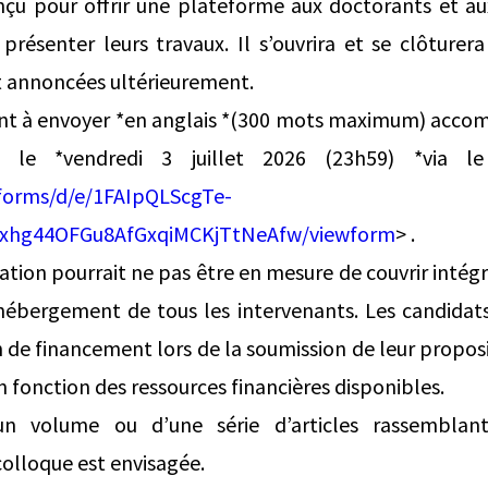
nçu pour offrir une plateforme aux doctorants et au
t présenter leurs travaux. Il s’ouvrira et se clôture
nt annoncées ultérieurement.
ont à envoyer *en anglais *(300 mots maximum) acco
le *vendredi 3 juillet 2026 (23h59) *via le
forms/d/e/1FAIpQLScgTe-
xhg44OFGu8AfGxqiMCKjTtNeAfw/viewform
> .
ation pourrait ne pas être en mesure de couvrir intégr
ébergement de tous les intervenants. Les candidat
n de financement lors de la soumission de leur propos
 fonction des ressources financières disponibles.
un volume ou d’une série d’articles rassemblant
colloque est envisagée.