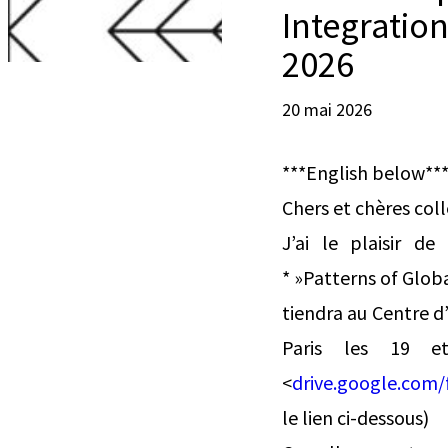
Integratio
2026
20 mai 2026
***English below**
Chers et chères col
J’ai le plaisir d
* »Patterns of Glob
tiendra au Centre d’
Paris les 19 e
<
drive.google.com
le lien ci-dessous)