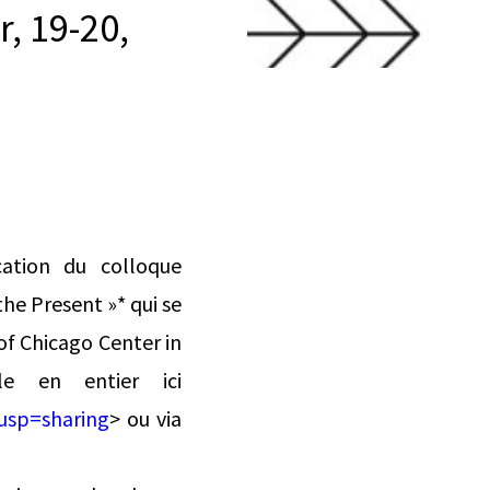
, 19-20,
cation du colloque
he Present »* qui se
 of Chicago Center in
e en entier ici
usp=sharing
> ou via