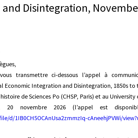
n and Disintegration, November
*
lègues,
e vous transmettre ci-dessous l’appel à communi
al Economic Integration and Disintegration, 1850s to t
histoire de Sciences Po (CHSP, Paris) et au University
t 20 novembre 2026 (l’appel est disponibl
/file/d/1IB0CH5OCAnUsa2zmmzIq-cAneehjPVWi/view?