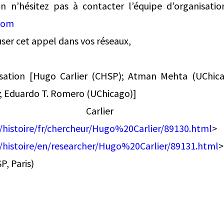
n n’hésitez pas à contacter l’équipe d’organisatio
com
user cet appel dans vos réseaux,
sation [Hugo Carlier (CHSP); Atman Mehta (UChicag
 Eduardo T. Romero (UChicago)]
 Carlier *Doct
/histoire/fr/chercheur/Hugo%20Carlier/89130.html
> 
/histoire/en/researcher/Hugo%20Carlier/89131.html
>
P, Paris)
‌ ͏ ‌ ͏ ‌ ͏ ‌ ͏ ‌ ͏ ‌ ͏ ‌ ͏ ‌ ͏ ‌ ͏ ‌ ͏ ‌ ͏ ‌ ͏ ‌ ͏ ‌ ͏ ‌ ͏ ‌ ͏ ‌ ͏ ‌ ͏ ‌ ͏ ‌ ͏ ‌ ͏ 