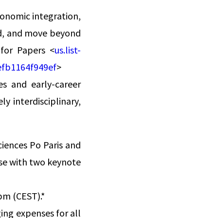
onomic integration,
ed, and move beyond
 for Papers <
us.list-
fb1164f949ef
>
s and early-career
y interdisciplinary,
ciences Po Paris and
lose with two keynote
 pm (CEST).*
ing expenses for all