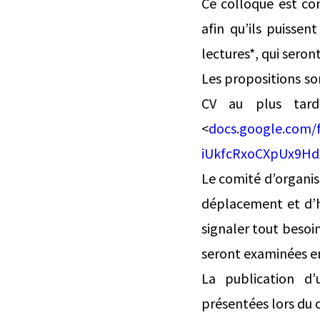
Ce colloque est co
afin qu’ils puissen
lectures*, qui sero
Les propositions s
CV au plus tard 
<
docs.google.com/
iUkfcRxoCXpUx9Hd
Le comité d’organis
déplacement et d’h
signaler tout besoi
seront examinées en
La publication d’
présentées lors du 