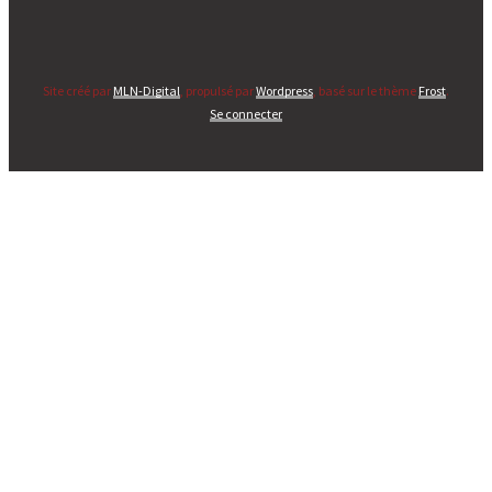
Site créé par
MLN-Digital
, propulsé par
Wordpress
, basé sur le thème
Frost
.
Se connecter