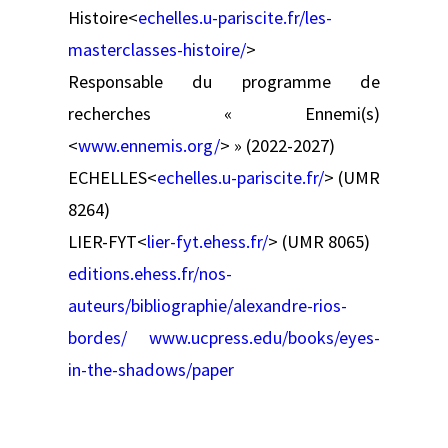
Histoire<
echelles.u-pariscite.fr/les-
masterclasses-histoire/
>
Responsable​ du programme de
recherches « Ennemi(s)
<
www.ennemis.org/
> » (2022-2027)
ECHELLES<
echelles.u-pariscite.fr/
> (UMR
8264)
LIER-FYT<
lier-fyt.ehess.fr/
> (UMR 8065)
editions.ehess.fr/nos-
auteurs/bibliographie/alexandre-rios-
bordes/
www.ucpress.edu/books/eyes-
in-the-shadows/paper