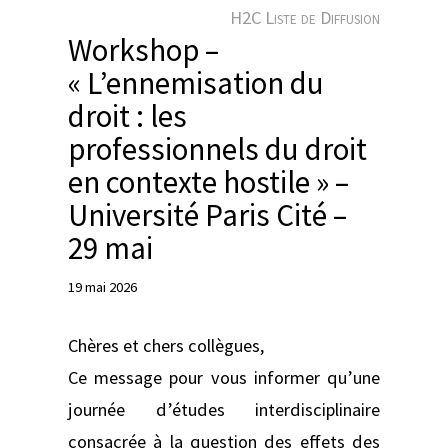
e
H2C Liste de Diffusion
r
Workshop –
« L’ennemisation du
droit : les
professionnels du droit
en contexte hostile » –
Université Paris Cité –
29 mai
19 mai 2026
Chères et chers collègues,
Ce message pour vous informer qu’une
journée d’études interdisciplinaire
consacrée à la question des effets des